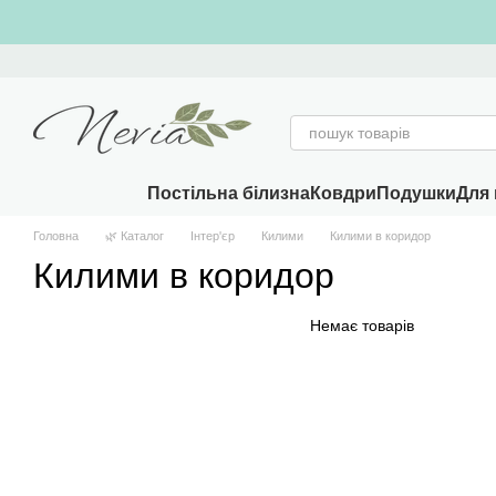
Перейти к основному контенту
Постільна білизна
Ковдри
Подушки
Для 
Головна
🌿 Каталог
Інтер'єр
Килими
Килими в коридор
Килими в коридор
Немає товарів