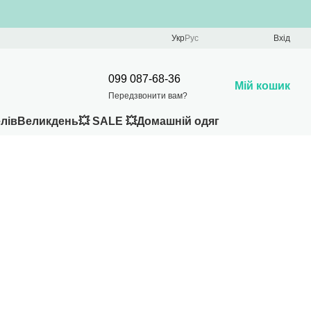
Укр
Рус
Вхід
099 087-68-36
Мій кошик
Передзвонити вам?
лів
Великдень
💥 SALE 💥
Домашній одяг