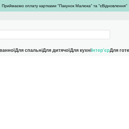
Приймаємо оплату картками "Пакунок Малюка" та "єВідновлення"
ванної
Для спальні
Для дитячої
Для кухні
Інтер'єр
Для готе