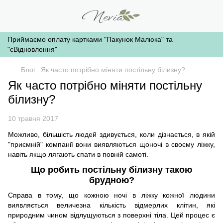
Приймаємо оплату картками "Пакунок Малюка" та
"єВідновлення"
Блог
Як часто потрібно міняти постільну білизну?
Як часто потрібно міняти постільну
білизну?
10 травня 2017
Можливо, більшість людей здивується, коли дізнається, в якій
"приємній" компанії вони виявляються щоночі в своєму ліжку,
навіть якщо лягають спати в повній самоті.
Що робить постільну білизну такою
брудною?
Справа в тому, що кожною ночі в ліжку кожної людини
виявляється величезна кількість відмерлих клітин, які
природним чином відлущуються з поверхні тіла. Цей процес є