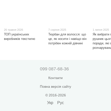
26 травня 2026
7 серпня 2025
1 липня 2025
ТОП українських
Тюрбан для волосся: що
Як вибрати
виробників текстилю
це, як носити і навіщо він
рушник цьог
потрібен кожній дівчині
поради, які
розчаруван
099 087-68-36
Контакти
Повна версія сайту
© 2016-2026
Укр
Рус