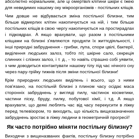
абсолютно нормальним, але ці омертвілі клітини шкіри є їжею
для невидимих ​​нашому оку мікроорганізмів - постільних кліщів.
Чим довше не відбувається зміна постільної білизни, тим
більше відмерлих клітин накопичується на ній, і тим більше
постільних кліщів в свою чергу накопичується на простирадлах
і підковдрах. А якщо врахувати, що разом з постільними
кліщами на білизні з'являются продукти їх життєдіяльності, і
інші природні забруднення - грибки, лупа, спори цвілі, бактерії,
виділення людських залоз, тобто піт, шкірне сало, секреція
слинних і слізних залоз, і т. д., - то навіть страшно собі уявити,
з чим доводиться контактувати нашому тілу під час нічного сну
через пару-трійку тижнів після зміни постільної білизни!
Крім природних людських виділень і всього, що з ними
пов'язано, на постільній білизні з плином часу осідає маса
сторонніх забруднень у вигляді пилу, частинок косметики,
частини піску, бруду, пилку, побутової хімії, і т.д. А якщо
врахувати, що деякі люблять час від часу перекусити в ліжку
перед телевізором, то виходить, що кількість вищезазначених
забруднень зростає в ліжку людини в геометричній прогресії!
Як часто потрібно міняти постільну білизну?
Виходячи з вищеназваних фактів, постільну білизну потрібно