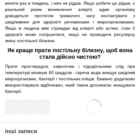
міняти раз в тиждень, і ніяк не рідше. Якщо робити це рідше, є
реальний ризик виникнення алергії, адже організму
доводиться протягом тривалого часу контактувати з
шкідливими для здоров'я речовинами і мікроорганізмами.
Якщо ж людина вже страждає від алергії або астми, стан її
здоров'я може погіршитися, якщо не проводити регулярну
зміну постільної білизни.
Як краще прати постільну білизну, щоб вона
стала дійсно чистою?
Прати простирадла, наволочки і підодіяльники слід при
температурі мінімум 60 градусів - гаряча вода знищує шкідливі
мікроорганізми, бактерії і постільних кліщів. Бажано додатково
використовувати відбілювач, який також допомагає знищувати
бактерії.
Інші записи