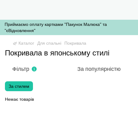
Приймаємо оплату картками "Пакунок Малюка" та
"єВідновлення"
🌿 Каталог
Для спальні
Покривала
Покривала в японському стилі
Фільтр
За популярністю
1
За стилем
Немає товарів