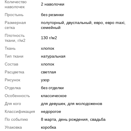
Количество
2 наволочки
наволочек
Простынь
без резинки
Размерная
полуторный, двуспальный, евро, евро maxi,
сетка
семейный
Плотность
130 г/м2
ткани, г/м2
Ткань
хлопок
Тип ткани
натуральная
Состав
хлопок
Расцветка
светлая
Рисунок
узор
Отделка
без отделки
Особенность
классическое
Для кого
для девушек, для молодоженов
Классификация
недорогое
По событию
8 марта, день рождения, свадьба
Упаковка
коробка