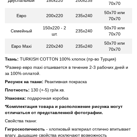
Двуспальный
180x220
200x235
70х70
50х70 или
Евро
200x220
235x240
70х70
150x220 - 2
50х70 или
Семейный
235x240
шт.
70х70
50х70 или
Евро Maxi
220x240
235x240
70х70
Ткань:
TURKISH COTTON 100% хлопок (пр-во Турция)
*Размер евро maxi отшивается в течение 2-3 рабочих дней и
за 100% оплатой.
Рисунок на ткани:
Реактивная покраска
Плотность:
130 (+-5) гр/м.кв.
Упаковка:
подарочная коробка
*
Комплектация товара и расположение рисунка могут
отличаться от представленной фотографии.
Свойства ткани:
Гигроскопичность
- хлопковый материал отлично впитывает
влагу, дышащие свойства исключают возможность