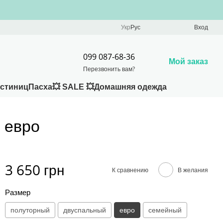
Укр
Рус
Вход
099 087-68-36
Мой заказ
Перезвонить вам?
остиниц
Пасха
💥 SALE 💥
Домашняя одежда
 евро
3 650 грн
К сравнению
В желания
Размер
полуторный
двуспальный
евро
семейный