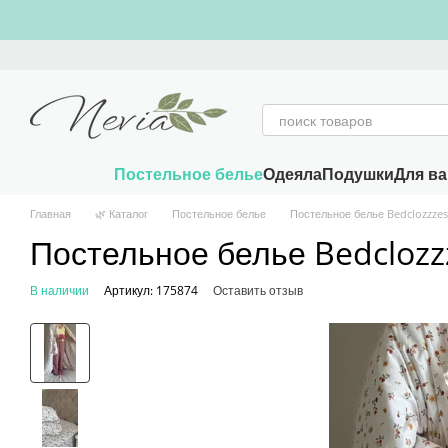
Перейти к основному контенту
Постельное белье
Одеяла
Подушки
Для в
Главная
🌿 Каталог
Постельное белье
Постельное белье Bedclozzzes
Постельное белье Bedclozzz
В наличии
Артикул: 175874
Оставить отзыв