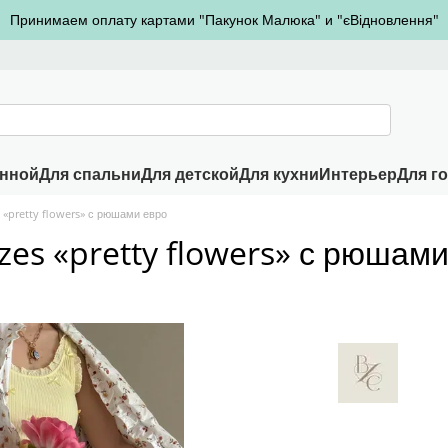
Принимаем оплату картами "Пакунок Малюка" и "єВідновлення"
анной
Для спальни
Для детской
Для кухни
Интерьер
Для г
 «pretty flowers» с рюшами евро
es «pretty flowers» с рюшами