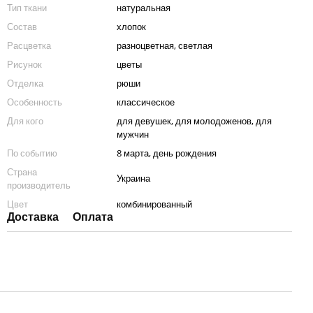
Тип ткани
натуральная
Состав
хлопок
Расцветка
разноцветная, светлая
Рисунок
цветы
Отделка
рюши
Особенность
классическое
Для кого
для девушек, для молодоженов, для
мужчин
По событию
8 марта, день рождения
Страна
Украина
производитель
Цвет
комбинированный
Доставка
Оплата