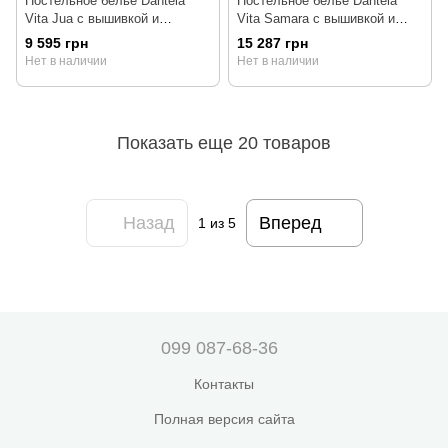
Постельное белье Dantela
Постельное белье Dantela
Vita Jua с вышивкой и
Vita Samara с вышивкой и
жаккардовым покрывалом
жаккардовым покрывалом
9 595 грн
15 287 грн
евро
евро
Нет в наличии
Нет в наличии
Показать еще 20 товаров
Назад
Вперед
1
из 5
099 087-68-36
Контакты
Полная версия сайта