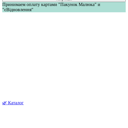
Принимаем оплату картами "Пакунок Малюка" и
"єВідновлення"
🌿 Каталог