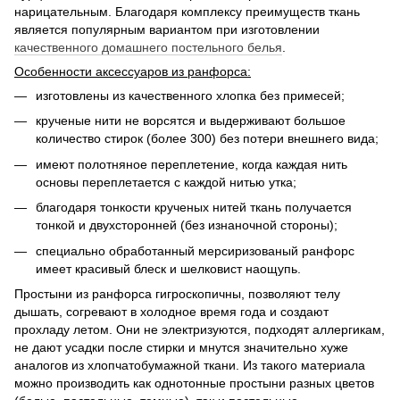
нарицательным. Благодаря комплексу преимуществ ткань
является популярным вариантом при изготовлении
качественного домашнего постельного белья
.
Особенности аксессуаров из ранфорса:
изготовлены из качественного хлопка без примесей;
крученые нити не ворсятся и выдерживают большое
количество стирок (более 300) без потери внешнего вида;
имеют полотняное переплетение, когда каждая нить
основы переплетается с каждой нитью утка;
благодаря тонкости крученых нитей ткань получается
тонкой и двухсторонней (без изнаночной стороны);
специально обработанный мерсиризованый ранфорс
имеет красивый блеск и шелковист наощупь.
Простыни из ранфорса гигроскопичны, позволяют телу
дышать, согревают в холодное время года и создают
прохладу летом. Они не электризуются, подходят аллергикам,
не дают усадки после стирки и мнутся значительно хуже
аналогов из хлопчатобумажной ткани. Из такого материала
можно производить как однотонные простыни разных цветов