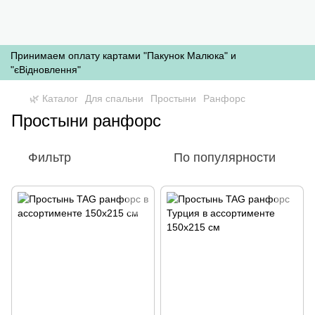
Принимаем оплату картами "Пакунок Малюка" и
"єВідновлення"
🌿 Каталог
Для спальни
Простыни
Ранфорс
Простыни ранфорс
Фильтр
По популярности