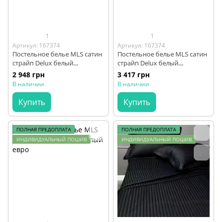
1
1
Артикул: 167374
Артикул: 167374
Постельное белье MLS сатин
Постельное белье MLS сатин
страйп Delux белый
страйп Delux белый
полуторный
двуспальный
2 948 грн
3 417 грн
В наличии
В наличии
Купить
Купить
ПОЛНАЯ ПРЕДОПЛАТА
ПОЛНАЯ ПРЕДОПЛАТА
ИНДИВИДУАЛЬНЫЙ ПОШИВ
ИНДИВИДУАЛЬНЫЙ ПОШИВ