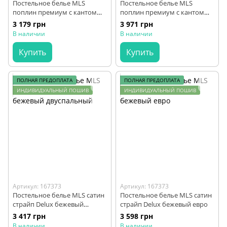
Постельное белье MLS
Постельное белье MLS
поплин премиум с кантом
поплин премиум с кантом
жемчужный евро
жемчужный семейный
3 179 грн
3 971 грн
В наличии
В наличии
Купить
Купить
ПОЛНАЯ ПРЕДОПЛАТА
ПОЛНАЯ ПРЕДОПЛАТА
ИНДИВИДУАЛЬНЫЙ ПОШИВ
ИНДИВИДУАЛЬНЫЙ ПОШИВ
Артикул: 167373
Артикул: 167373
Постельное белье MLS сатин
Постельное белье MLS сатин
страйп Delux бежевый
страйп Delux бежевый евро
двуспальный
3 417 грн
3 598 грн
В наличии
В наличии