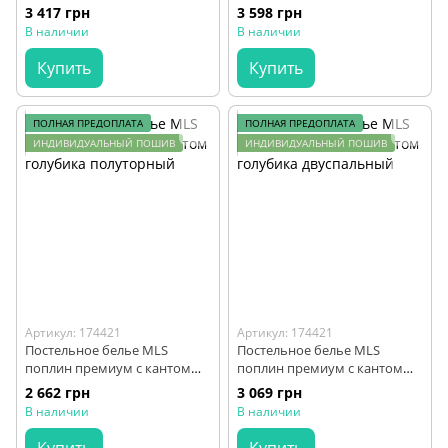
двуспальный
3 417 грн
3 598 грн
В наличии
В наличии
Купить
Купить
ПОЛНАЯ ПРЕДОПЛАТА
ПОЛНАЯ ПРЕДОПЛАТА
ИНДИВИДУАЛЬНЫЙ ПОШИВ
ИНДИВИДУАЛЬНЫЙ ПОШИВ
Артикул: 174421
Артикул: 174421
Постельное белье MLS
Постельное белье MLS
поплин премиум с кантом
поплин премиум с кантом
голубика полуторный
голубика двуспальный
2 662 грн
3 069 грн
В наличии
В наличии
Купить
Купить