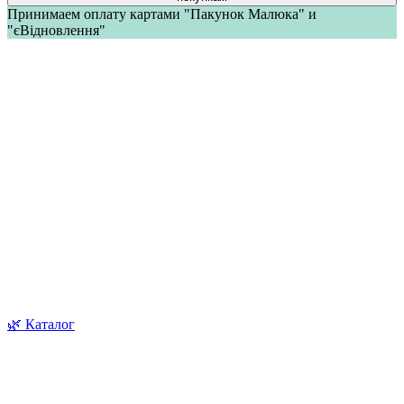
Принимаем оплату картами "Пакунок Малюка" и
"єВідновлення"
🌿 Каталог