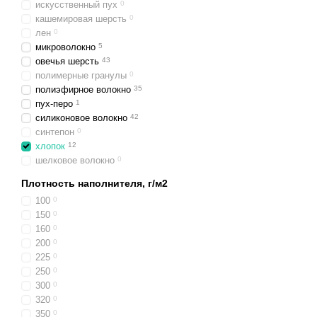
искусственный пух
0
кашемировая шерсть
0
лен
0
микроволокно
5
овечья шерсть
43
полимерные гранулы
0
полиэфирное волокно
35
пух-перо
1
силиконовое волокно
42
синтепон
0
хлопок
12
шелковое волокно
0
Плотность наполнителя, г/м2
100
0
150
0
160
0
200
0
225
0
250
0
300
0
320
0
350
0