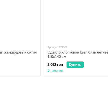
Артикул: 171352
en жаккардовый сатин
Одеяло хлопковое Iglen бязь летне
110х140 см
2 062 грн
Купить
В наличии