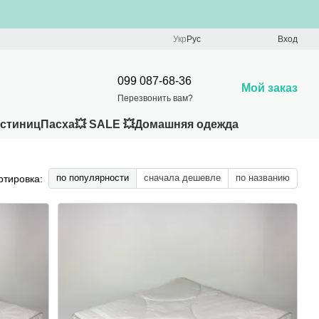
Укр
Рус
Вход
099 087-68-36
Мой заказ
Перезвонить вам?
остиниц
Пасха
💥 SALE 💥
Домашняя одежда
по популярности
сначала дешевле
по названию
ртировка: