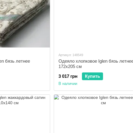
Артикул: 148549
en бязь летнее
Одеяло хлопковое Iglen бязь летне
172x205 см
3 017 грн
Купить
В наличии