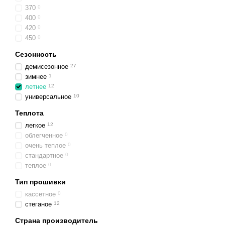
370
0
400
0
420
0
450
0
Сезонность
демисезонное
27
зимнее
1
летнее
12
универсальное
10
Теплота
легкое
12
облегченное
0
очень теплое
0
стандартное
0
теплое
0
Тип прошивки
кассетное
0
стеганое
12
Страна производитель