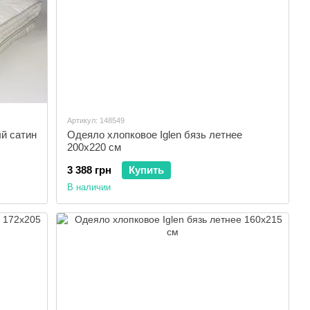
Артикул: 148549
й сатин
Одеяло хлопковое Iglen бязь летнее
200x220 см
3 388 грн
Купить
В наличии