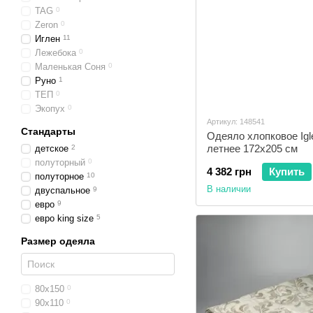
TAG
0
Zeron
0
Иглен
11
Лежебока
0
Маленькая Соня
0
Руно
1
ТЕП
0
Экопух
0
Артикул: 148541
Стандарты
Одеяло хлопковое Igl
летнее 172x205 см
детское
2
полуторный
0
4 382 грн
Купить
полуторное
10
В наличии
двуспальное
9
евро
9
евро king size
5
Размер одеяла
80x150
0
90x110
0