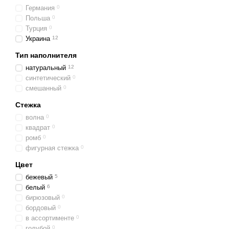
Германия
0
Польша
0
Турция
0
Украина
12
Тип наполнителя
натуральный
12
синтетический
0
смешанный
0
Стежка
волна
0
квадрат
0
ромб
0
фигурная стежка
0
Цвет
бежевый
5
белый
6
бирюзовый
0
бордовый
0
в ассортименте
0
голубой
0