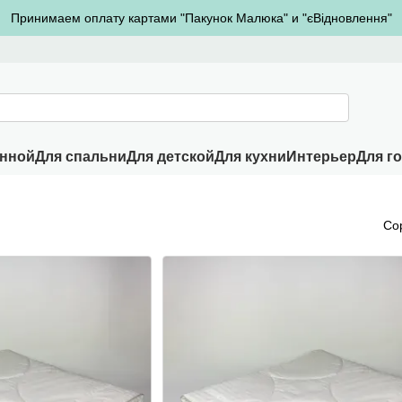
Принимаем оплату картами "Пакунок Малюка" и "єВідновлення"
анной
Для спальни
Для детской
Для кухни
Интерьер
Для г
Со