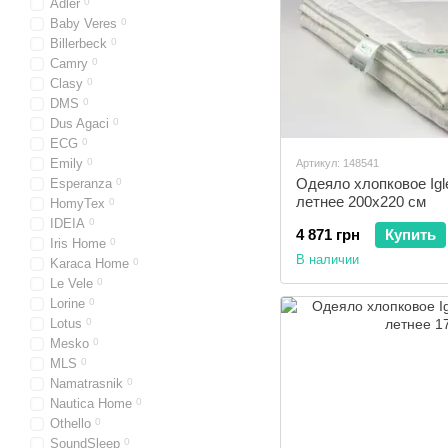
Adler
0
Baby Veres
0
Billerbeck
0
Camry
0
Clasy
0
DMS
0
Dus Agaci
0
ECG
0
Emily
0
Артикул: 148541
Одеяло хлопковое Igl
Esperanza
0
летнее 200x220 см
HomyTex
0
IDEIA
0
4 871 грн
Купить
Iris Home
0
В наличии
Karaca Home
0
Le Vele
0
Lorine
0
Lotus
0
Mesko
0
MLS
0
Namatrasnik
0
Nautica Home
0
Othello
0
SoundSleep
0