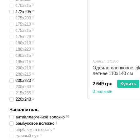
170x215
0
172x205
2
175x200
0
175x210
0
175x215
0
175x220
0
180x210
0
180x220
0
190x215
0
195x215
0
Артикул: 171350
Одеяло хлопковое Igl
200x210
0
летнее 110х140 см
200x215
0
200x220
2
2 649 грн
Купить
200x230
0
В наличии
215x235
0
220x240
1
Наполнитель
антиаллергенное волокно
62
бамбуковое волокно
3
верблюжья шерсть
0
гусиный пух
0