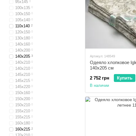
95x145
0
100x135
0
100x150
0
105x140
0
110x140
2
120x150
0
130x180
0
140x160
0
140x200
0
140x205
3
Артикул: 148549
Одеяло хлопковое Igl
140x210
0
140x205 см
140х210
0
145x210
0
2 752 грн
Купить
145x215
0
В наличии
145x220
0
150x160
0
150x200
0
150x210
0
155x210
0
155x215
0
160x180
0
160x215
2
170x210
0