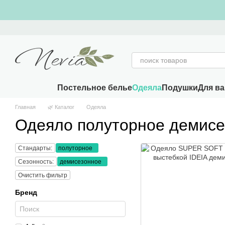
Перейти к основному контенту
Постельное белье
Одеяла
Подушки
Для в
Главная
🌿 Каталог
Одеяла
Одеяло полуторное демисе
Стандарты:
полуторное
Сезонность:
демисезонное
Очистить фильтр
Бренд