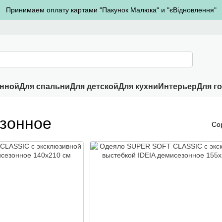
Принимаем оплату картами "Пакунок Малюка" и "єВідновлення"
анной
Для спальни
Для детской
Для кухни
Интерьер
Для г
зонное
Со