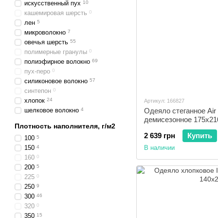
искусственный пух
10
кашемировая шерсть
0
лен
5
микроволокно
7
овечья шерсть
55
полимерные гранулы
0
полиэфирное волокно
69
пух-перо
0
силиконовое волокно
57
синтепон
0
хлопок
24
Артикул: 166827
шелковое волокно
4
Одеяло стеганное Air
демисезонное 175x21
Плотность наполнителя, г/м2
2 639 грн
Купить
100
5
150
4
В наличии
160
0
200
5
225
0
250
9
300
46
320
0
350
15