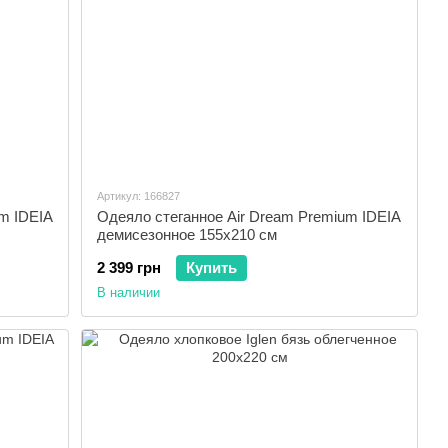
Артикул: 166827
m IDEIA
Одеяло стеганное Air Dream Premium IDEIA
демисезонное 155x210 см
2 399 грн
Купить
В наличии