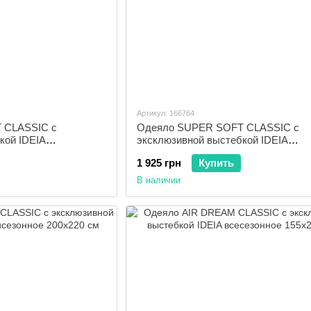
Артикул: 166764
 CLASSIC с
Одеяло SUPER SOFT CLASSIC с
кой IDEIA
эксклюзивной выстебкой IDEIA
0 см
демисезонное 155x210 см
1 925 грн
Купить
В наличии