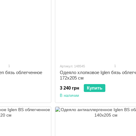
1
1
Артикул: 148545
en бязь облегченное
Одеяло хлопковое Iglen бязь облег
172x205 см
3 240 грн
Купить
В наличии