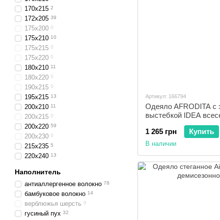
170x215
2
172x205
39
175x200
0
175x210
10
175x215
0
175x220
0
180x210
11
180x220
0
190x215
0
195x215
13
Артикул: 166794
Одеяло AFRODITA с 
200x210
11
выстебкой IDEA всес
200x215
0
200x220
59
1 265 грн
Купить
200x230
0
В наличии
215x235
5
220x240
13
Наполнитель
антиаллергенное волокно
78
бамбуковое волокно
14
верблюжья шерсть
0
гусиный пух
32