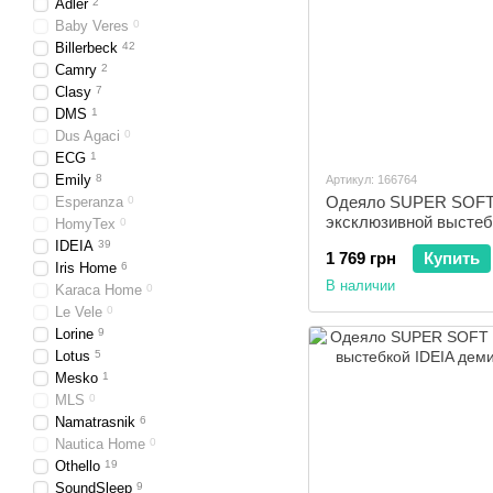
Adler
2
Baby Veres
0
Billerbeck
42
Camry
2
Clasy
7
DMS
1
Dus Agaci
0
ECG
1
Emily
8
Артикул: 166764
Одеяло SUPER SOFT
Esperanza
0
эксклюзивной выстеб
HomyTex
0
демисезонное 140x21
IDEIA
39
1 769 грн
Купить
Iris Home
6
В наличии
Karaca Home
0
Le Vele
0
Lorine
9
Lotus
5
Mesko
1
MLS
0
Namatrasnik
6
Nautica Home
0
Othello
19
SoundSleep
9