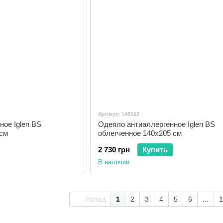
Артикул: 148592
ое Iglen BS
Одеяло антиаллергенное Iglen BS
 см
облегченное 140x205 см
2 730 грн
Купить
В наличии
Назад
1
2
3
4
5
6
...
1