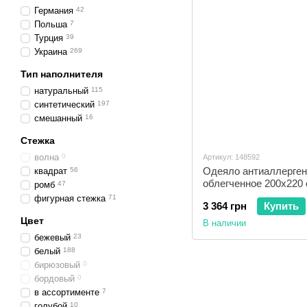
Германия
42
Польша
7
Турция
39
Украина
269
Тип наполнителя
натуральный
115
синтетический
197
смешанный
16
Стежка
волна
0
Артикул: 148592
Одеяло антиаллергенн
квадрат
56
облегченное 200x220
ромб
47
фигурная стежка
71
3 364 грн
Купить
Цвет
В наличии
бежевый
23
белый
188
бирюзовый
0
бордовый
0
в ассортименте
7
голубой
10