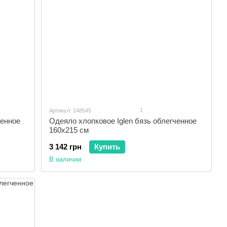
1
Артикул: 148545
ченное
Одеяло хлопковое Iglen бязь облегченное
160x215 см
3 142 грн
Купить
В наличии