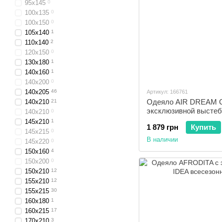
95x145
0
100x135
0
100x150
0
105x140
1
110x140
2
120x150
0
130x180
1
140x160
1
140x200
0
140x205
46
Артикул: 166761
Одеяло AIR DREAM 
140x210
21
эксклюзивной выстеб
140х210
0
всесезонное 200x220
145x210
1
1 879 грн
Купить
145x215
0
В наличии
145x220
0
150x160
4
150x200
0
150x210
12
155x210
12
155x215
30
160x180
1
160x215
17
170x210
3