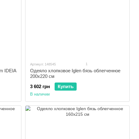
1
Артикул: 148545
m IDEIA
Одеяло хлопковое Iglen бязь облегченное
200x220 см
3 602 грн
Купить
В наличии