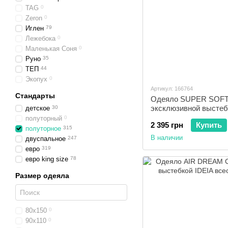
TAG
0
Zeron
0
Иглен
79
Лежебока
0
Маленькая Соня
0
Руно
35
ТЕП
44
Экопух
0
Артикул: 166764
Стандарты
Одеяло SUPER SOFT
эксклюзивной выстеб
детское
30
демисезонное 200x22
полуторный
0
2 395 грн
Купить
полуторное
315
В наличии
двуспальное
247
евро
319
евро king size
78
Размер одеяла
80x150
0
90x110
0