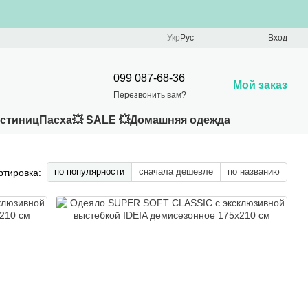
Укр
Рус
Вход
099 087-68-36
Мой заказ
Перезвонить вам?
остиниц
Пасха
💥 SALE 💥
Домашняя одежда
по популярности
сначала дешевле
по названию
ртировка: