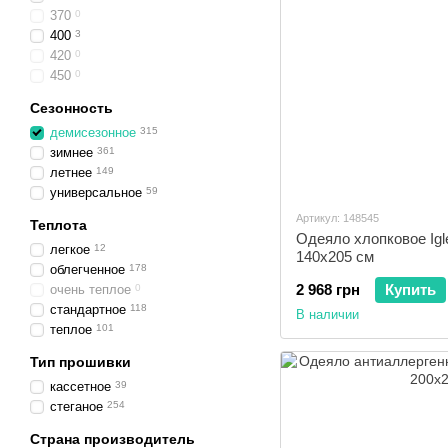
370
0
400
3
420
0
450
0
Сезонность
демисезонное
315
зимнее
361
летнее
149
универсальное
59
Артикул: 148545
Теплота
Одеяло хлопковое Igl
легкое
12
140x205 см
облегченное
178
2 968 грн
Купить
очень теплое
0
стандартное
118
В наличии
теплое
101
Тип прошивки
кассетное
39
стеганое
254
Страна производитель