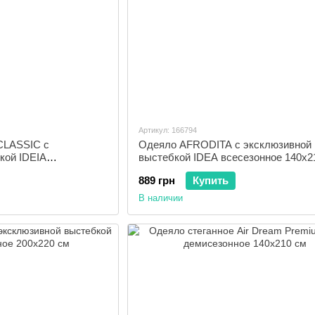
Артикул: 166794
CLASSIC с
Одеяло AFRODITA с эксклюзивной
кой IDEIA
выстебкой IDEA всесезонное 140x2
 см
889 грн
Купить
В наличии