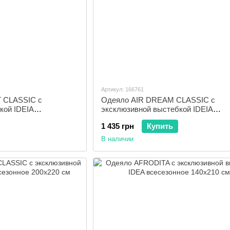
Артикул: 166761
 CLASSIC с
Одеяло AIR DREAM CLASSIC с
кой IDEIA
эксклюзивной выстебкой IDEIA
0 см
всесезонное 155x210 см
1 435 грн
Купить
В наличии