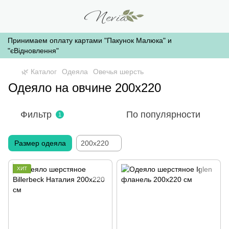
Принимаем оплату картами "Пакунок Малюка" и
"єВідновлення"
🌿 Каталог
Одеяла
Овечья шерсть
Одеяло на овчине 200х220
Фильтр
По популярности
1
Размер одеяла
200x220
ХИТ