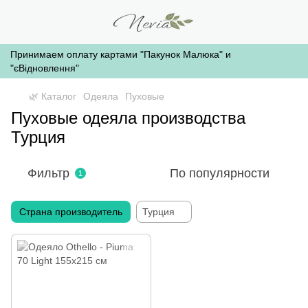
Принимаем оплату картами "Пакунок Малюка" и
"єВідновлення"
🌿 Каталог
Одеяла
Пуховые
Пуховые одеяла производства
Турция
Фильтр
По популярности
1
Страна производитель
Турция