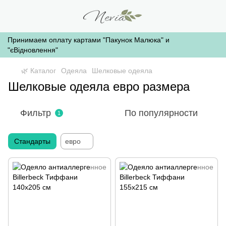
Принимаем оплату картами "Пакунок Малюка" и
"єВідновлення"
🌿 Каталог
Одеяла
Шелковые одеяла
Шелковые одеяла евро размера
Фильтр
По популярности
1
Стандарты
евро