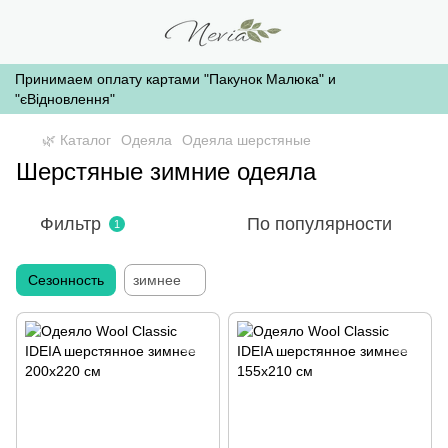
Принимаем оплату картами "Пакунок Малюка" и
"єВідновлення"
🌿 Каталог
Одеяла
Одеяла шерстяные
Шерстяные зимние одеяла
Фильтр
По популярности
1
Сезонность
зимнее