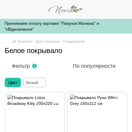
Принимаем оплату картами "Пакунок Малюка" и
"єВідновлення"
🌿 Каталог
Для спальни
Покрывала
Белое покрывало
Фильтр
По популярности
1
Цвет
белый