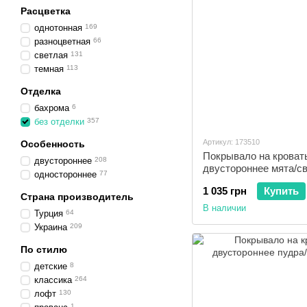
Расцветка
однотонная
169
разноцветная
66
светлая
131
темная
113
Отделка
бахрома
6
без отделки
357
Артикул: 173510
Особенность
Покрывало на кроват
двустороннее
208
двустороннее мята/с
одностороннее
77
1 035 грн
Купить
Страна производитель
В наличии
Турция
64
Украина
209
По стилю
детские
8
классика
264
лофт
130
1