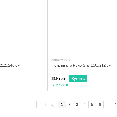
Артикул: 160646
 212x240 см
Покрывало Руно Star 150x212 см
819 грн
Купить
В наличии
Назад
1
2
3
4
5
6
...
1