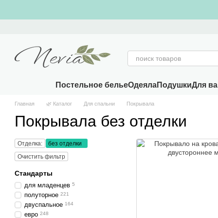
Перейти к основному контенту
Постельное белье
Одеяла
Подушки
Для в
Главная
🌿 Каталог
Для спальни
Покрывала
Покрывала без отделки
Отделка:
без отделки
Очистить фильтр
Стандарты
для младенцев
5
полуторное
221
двуспальное
164
евро
248