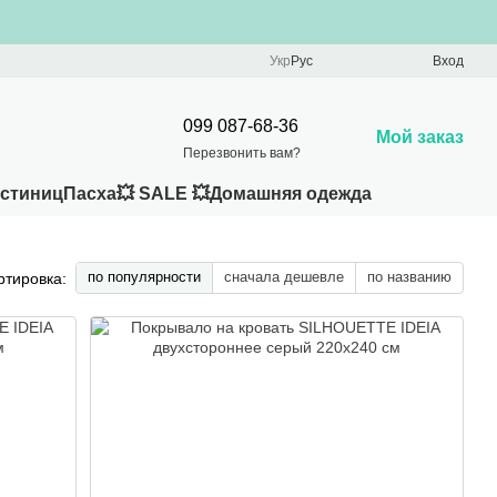
Укр
Рус
Вход
099 087-68-36
Мой заказ
Перезвонить вам?
остиниц
Пасха
💥 SALE 💥
Домашняя одежда
по популярности
сначала дешевле
по названию
ртировка: