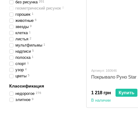
без рисунка
201
геометрический рисунок
0
горошек
1
животные
6
звезды
9
клетка
1
листья
2
мультфильмы
1
надписи
5
полоска
1
спорт
1
узор
4
Артикул: 160646
цветы
5
Покрывало Руно Star
Классификация
1 218 грн
Купить
недорогое
276
элитное
9
В наличии