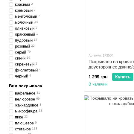
красный
2
кремовый
2
ментоловый
7
молочный
24
оливковый
2
оранжевый
1
пудровый
17
розовый
22
серый
70
Артикул: 173504
синий
19
Покрывало на кроват
сиреневый
2
двустороннее джинс/
фиолетовый
4
черный
4
1 299 грн
Купить
В наличии
Вид покрывала
вафельное
31
велюровое
69
жаккардовое
3
микрофибра
23
пике
23
плюшевое
9
стеганое
138