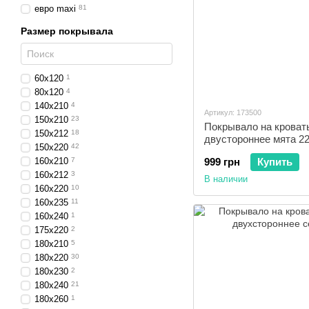
евро maxi
81
Размер покрывала
60x120
1
80x120
4
140x210
4
Артикул: 173500
150x210
23
Покрывало на крова
150x212
18
двустороннее мята 2
150x220
42
160x210
7
999 грн
Купить
160x212
3
В наличии
160x220
10
160x235
11
160x240
1
175x220
2
180x210
5
180x220
30
180x230
2
180x240
21
180x260
1