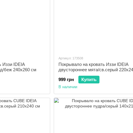
Артикул: 173508
ь Иззи IDEIA
Покрывало на кровать Иззи IDEIA
д/беж 240х260 см
двустороннее мята/св.серый 220x2
999 грн
Купить
В наличии