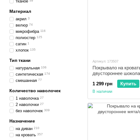
тканое
59
Материал
акрил
3
велюр
74
микрофибра
116
полиэстер
125
сатин
1
хлопок
135
Тип ткани
Артикул: 173507
Покрывало на кроват
натуральная
106
двустороннее шокола
синтетическая
174
смешанная
77
1 299 грн
Купить
Количество наволочек
В наличии
1 наволочка
27
2 наволочки
27
без наволочек
309
Назначение
на диван
210
на кровать
357