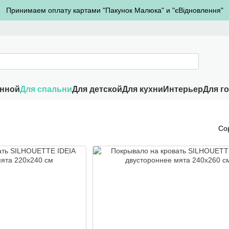
Принимаем оплату картами "Пакунок Малюка" и "єВідновлення"
анной
Для спальни
Для детской
Для кухни
Интерьер
Для г
Со