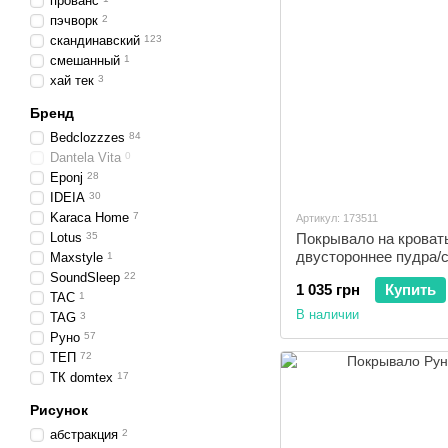
прованс
пэчворк
2
скандинавский
123
смешанный
1
хай тек
3
Бренд
Bedclozzzes
84
Dantela Vita
0
Eponj
28
IDEIA
30
Karaca Home
7
Артикул: 173511
Lotus
35
Покрывало на кроват
двустороннее пудра/
Maxstyle
1
SoundSleep
22
1 035 грн
Купить
TAC
1
В наличии
TAG
3
Руно
57
ТЕП
72
ТК domtex
17
Рисунок
абстракция
2