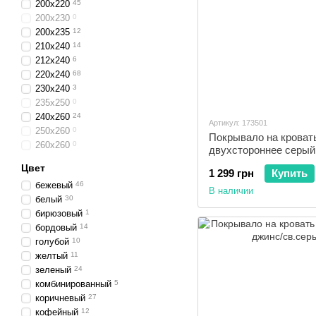
200x220
45
200x230
0
200x235
12
210x240
14
212x240
6
220x240
68
230x240
3
235x250
0
240x260
24
Артикул: 173501
250x260
0
Покрывало на крова
260x260
0
двухстороннее серый
Цвет
1 299 грн
Купить
бежевый
46
В наличии
белый
30
бирюзовый
1
бордовый
14
голубой
10
желтый
11
зеленый
24
комбинированный
5
коричневый
27
кофейный
12