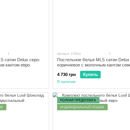
1
1
Артикул: 170011
S сатин Delux серо-
Постельное белье MLS сатин Delux
ым кантом евро
коричневое с молочным кантом се
4 730 грн
Купить
В наличии
ПОЛНАЯ ПРЕДОПЛАТА
ИВ
ИНДИВИДУАЛЬНЫЙ ПОШИВ