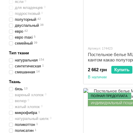
ясли
0
для младенцев
0
подростковый
0
полуторный
42
двуспальный
38
евро
42
евро maxi
5
семейный
39
Артикул: 174423
Тип ткани
Постельное белье ML
кантом какао полуто
натуральная
154
синтетическая
1
2 662 грн
Купить
смешанная
14
В наличии
Ткань
бязь
13
вареный хлопок
0
ПОЛНАЯ ПРЕДОПЛАТА
велюр
0
ИНДИВИДУАЛЬНЫЙ ПОШ
жатый хлопок
0
микрофибра
1
натуральный шелк
0
поликоттон
1
полисатин
1