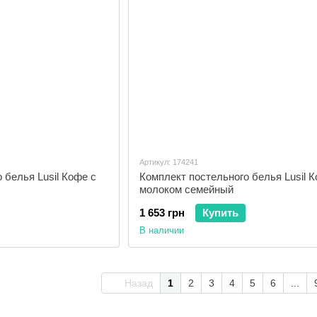
Артикул: 174241
 белья Lusil Кофе с
Комплект постельного белья Lusil К
молоком семейный
1 653 грн
Купить
В наличии
Назад
1
2
3
4
5
6
...