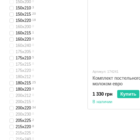
150x200
0
150x210
3
150x215
20
150x220
18
160x200
0
160x215
1
160x220
6
160x240
0
175x205
0
175x210
5
175x215
0
175x220
0
Артикул: 174241
180x212
0
Комплект постельного
180x215
25
молоком евро
180x220
8
1 330 грн
Купить
200x212
0
200x215
0
В наличии
200x220
34
200x230
0
205x225
2
215x220
8
215x225
0
215x240
0