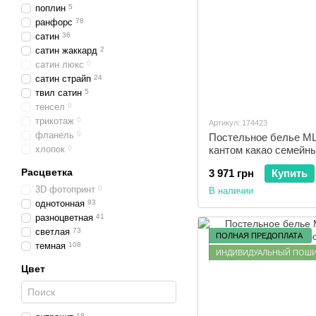
поплин
5
ранфорс
78
сатин
36
сатин жаккард
2
сатин люкс
0
сатин страйп
24
твил сатин
5
тенсел
0
трикотаж
0
Артикул: 174423
фланель
0
Постельное белье ML
хлопок
0
кантом какао семейн
Расцветка
3 971 грн
Купить
3D фотопринт
0
В наличии
однотонная
93
разноцветная
41
светлая
73
ПОЛНАЯ ПРЕДОПЛАТА
темная
108
ИНДИВИДУАЛЬНЫЙ ПОШ
Цвет
18