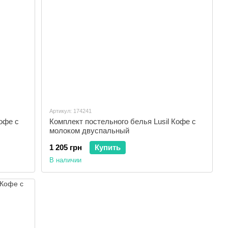
Артикул: 174241
офе с
Комплект постельного белья Lusil Кофе с
молоком двуспальный
1 205 грн
Купить
В наличии