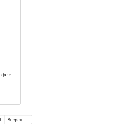
офе с
9
Вперед