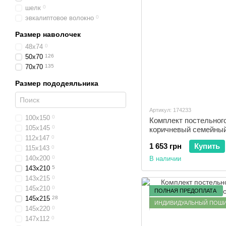
шелк
0
эвкалиптовое волокно
0
Размер наволочек
48x74
0
50x70
126
70x70
135
Размер пододеяльника
Артикул: 174233
100x150
0
Комплект постельного
105x145
0
коричневый семейны
112x147
0
1 653 грн
Купить
115x143
0
140x200
0
В наличии
143x210
5
143x215
0
145x210
0
ПОЛНАЯ ПРЕДОПЛАТА
145x215
28
ИНДИВИДУАЛЬНЫЙ ПОШ
145x220
0
147x112
0