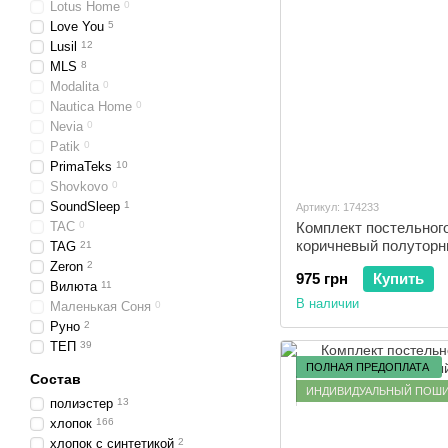
Lotus Home
0
Love You
5
Lusil
12
MLS
8
Modalita
0
Nautica Home
0
Nevia
0
Patik
0
PrimaTeks
10
Shovkovo
0
SoundSleep
1
Артикул: 174233
TAC
0
Комплект постельного
коричневый полутор
TAG
21
Zeron
2
975 грн
Купить
Вилюта
11
В наличии
Маленькая Соня
0
Руно
2
ТЕП
39
ПОЛНАЯ ПРЕДОПЛАТА
Состав
ИНДИВИДУАЛЬНЫЙ ПОШ
полиэстер
13
хлопок
166
хлопок с синтетикой
2