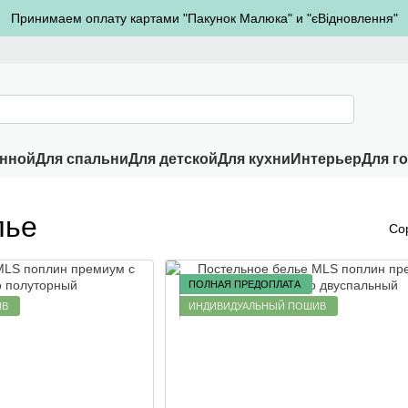
Принимаем оплату картами "Пакунок Малюка" и "єВідновлення"
анной
Для спальни
Для детской
Для кухни
Интерьер
Для г
лье
Со
ПОЛНАЯ ПРЕДОПЛАТА
ИВ
ИНДИВИДУАЛЬНЫЙ ПОШИВ