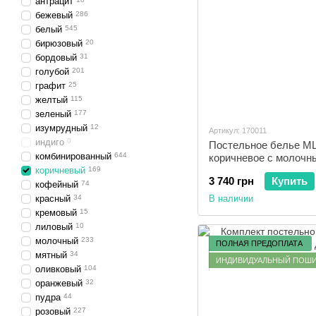
антрацит
бежевый
286
белый
545
бирюзовый
20
бордовый
31
голубой
201
графит
25
желтый
115
зеленый
177
изумрудный
12
Артикул: 170011
индиго
0
Постельное белье ML
комбинированный
644
коричневое с молочн
коричневый
169
3 740 грн
Купить
кофейный
74
красный
34
В наличии
кремовый
15
лиловый
10
молочный
233
ПОЛНАЯ ПРЕДОПЛАТА
мятный
34
ИНДИВИДУАЛЬНЫЙ ПОШ
оливковый
104
оранжевый
32
пудра
44
розовый
227