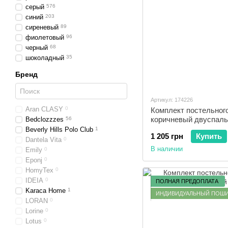
серый
576
синий
203
сиреневый
89
фиолетовый
96
черный
68
шоколадный
35
Бренд
Артикул: 174226
Aran CLASY
0
Комплект постельного
коричневый двуспал
Bedclozzzes
56
Beverly Hills Polo Club
1
1 205 грн
Купить
Dantela Vita
0
В наличии
Emily
0
Eponj
0
HomyTex
0
IDEIA
0
ПОЛНАЯ ПРЕДОПЛАТА
Karaca Home
1
ИНДИВИДУАЛЬНЫЙ ПОШ
LORAN
0
Lorine
0
Lotus
0