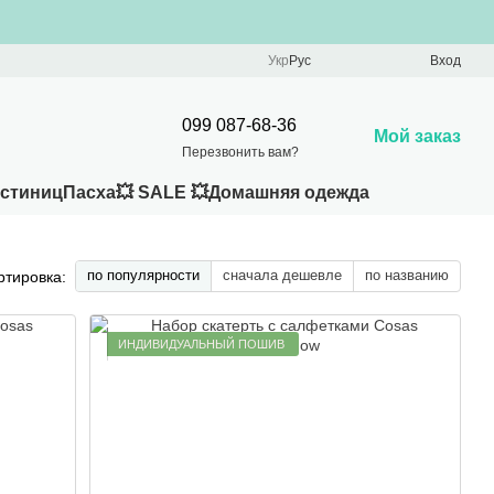
Укр
Рус
Вход
099 087-68-36
Мой заказ
Перезвонить вам?
остиниц
Пасха
💥 SALE 💥
Домашняя одежда
по популярности
сначала дешевле
по названию
ртировка:
ИНДИВИДУАЛЬНЫЙ ПОШИВ