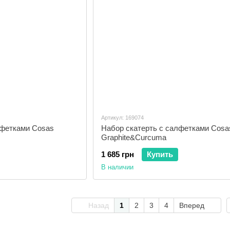
Артикул: 169074
лфетками Cosas
Набор скатерть с салфетками Cosa
Graphite&Curcuma
1 685 грн
Купить
В наличии
Назад
1
2
3
4
Вперед