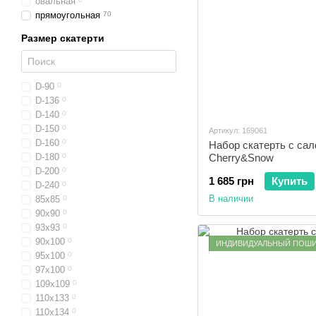
овальная
прямоугольная
70
Размер скатерти
D-90
0
D-136
0
D-140
0
D-150
0
Артикул: 169061
D-160
0
Набор скатерть с са
D-180
0
Cherry&Snow
D-200
0
1 685 грн
Купить
D-240
0
В наличии
85x85
0
90x90
0
93x93
0
90x100
0
ИНДИВИДУАЛЬНЫЙ ПОШ
95x100
0
97х100
0
109x109
0
110x133
0
110x134
0