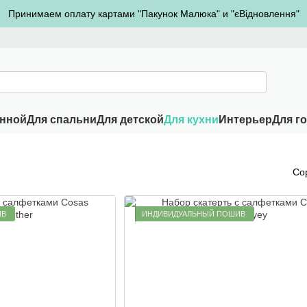
Принимаем оплату картами "Пакунок Малюка" и "єВідновлення"
анной
Для спальни
Для детской
Для кухни
Интерьер
Для г
Со
ИВ
ИНДИВИДУАЛЬНЫЙ ПОШИВ