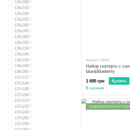
134x300
0
135x140
0
135x180
0
135x220
0
135x240
0
135x260
0
135x300
0
135x350
0
136x136
0
136x180
0
136x220
0
Артикул: 169067
136x240
0
Набор скатерть с са
blue&Blueberry
136x300
0
137х137
0
1 685 грн
Купить
137x140
0
В наличии
137х180
0
137x200
0
137x210
0
137x220
0
ИНДИВИДУАЛЬНЫЙ ПОШ
137х240
0
137x260
0
137х280
0
137х300
0