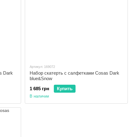
Артикул: 169072
s Dark
Набор скатерть с салфетками Cosas Dark
blue&Snow
1 685 грн
Купить
В наличии