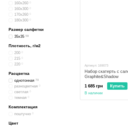
160x260
0
160x300
0
170x260
0
180x300
0
Размер салфетки
35x35
58
Плотность, г/м2
200
0
215
0
220
0
Артикул: 169073
Набор скатерть с са
Расцветка
Graphite&Shadow
однотонная
70
1 685 грн
Купить
разноцветная
0
светлая
0
В наличии
темная
0
Комплектация
поштучно
0
Цвет