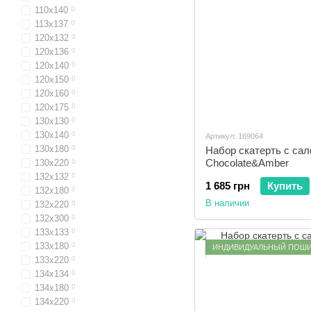
110x140
0
113x137
0
120x132
0
120x136
0
120x140
0
120x150
0
120x160
0
120x175
0
130x130
0
130x140
0
Артикул: 169064
130x180
0
Набор скатерть с са
Chocolate&Amber
130x220
0
132x132
0
1 685 грн
Купить
132x180
0
В наличии
132x220
0
132x300
0
133x133
0
133x180
0
ИНДИВИДУАЛЬНЫЙ ПОШ
133x220
0
134x134
0
134x180
0
134x220
0