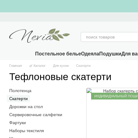
Перейти к основному контенту
Постельное белье
Одеяла
Подушки
Для в
Главная
🌿 Каталог
Для кухни
Скатерти
Тефлоновые скатерти
Полотенца
ИНДИВИДУАЛЬНЫЙ ПОШ
Скатерти
Дорожки на стол
Сервировочные салфетки
Фартуки
Наборы текстиля