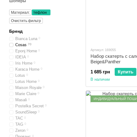
Шоперы
Материал:
тефлон
Очистить фильтр
Бренд
Bianca Luna
0
Cosas
70
Артикул: 169055
Eponj Home
0
Набор скатерть с са
IDEIA
0
Beige&Panther
Iris Home
0
Karaca Home
0
1 685 грн
Купить
Lotus
0
В наличии
Lotus Home
0
Maison Royale
0
Marie Claire
0
ИНДИВИДУАЛЬНЫЙ ПОШ
Masali
0
Postelka Secret
0
SoundSleep
0
TAC
0
TAG
0
Zeron
0
Прованс
0