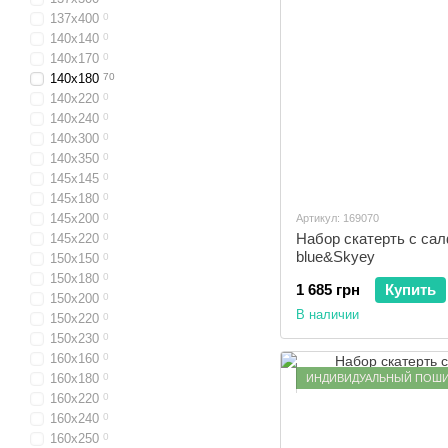
137x400
0
140x140
0
140x170
0
140x180
70
140x220
0
140x240
0
140x300
0
140x350
0
145x145
0
145x180
0
145x200
0
Артикул: 169070
Набор скатерть с са
145x220
0
blue&Skyey
150x150
0
150x180
0
1 685 грн
Купить
150x200
0
В наличии
150x220
0
150x230
0
160x160
0
160x180
0
ИНДИВИДУАЛЬНЫЙ ПОШ
160x220
0
160x240
0
160x250
0