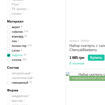
Руно
0
ТК domtex
0
Limaso
0
Материал
акрил
8
гобелен
719
жаккард
61
лен
2
Артикул: 169058
Набор скатерть с са
полиэстер
178
Cherry&Blueberry
сатин
8
тефлон
70
1 685 грн
Купить
хлопок
304
В наличии
Состав
натуральный
0
синтетический
0
ИНДИВИДУАЛЬНЫЙ ПОШ
смешанный
70
Форма
квадратная
0
круглая
0
0