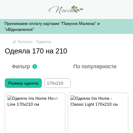
Принимаем оплату картами "Пакунок Малюка" и
"єВідновлення"
🌿 Каталог
Одеяла
Одеяла 170 на 210
Фильтр
По популярности
1
Размер одеяла
170x210