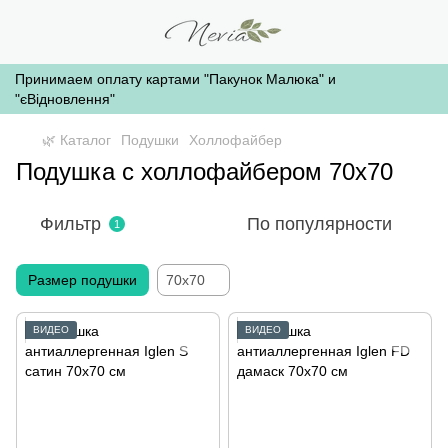
Принимаем оплату картами "Пакунок Малюка" и
"єВідновлення"
🌿 Каталог
Подушки
Холлофайбер
Подушка с холлофайбером 70х70
Фильтр
По популярности
1
Размер подушки
70x70
ВИДЕО
ВИДЕО