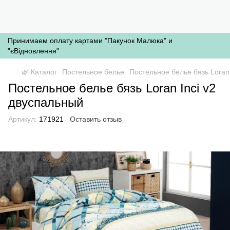
Принимаем оплату картами "Пакунок Малюка" и
"єВідновлення"
🌿 Каталог
Постельное белье
Постельное белье бязь Loran
Постельное белье бязь Loran Inci v2
двуспальный
Артикул:
171921
Оставить отзыв