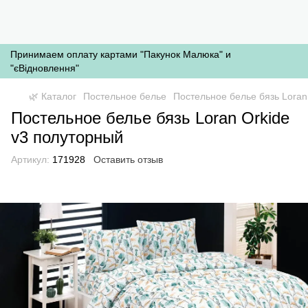
Принимаем оплату картами "Пакунок Малюка" и
"єВідновлення"
🌿 Каталог
Постельное белье
Постельное белье бязь Loran
Постельное белье бязь Loran Orkide
v3 полуторный
Артикул:
171928
Оставить отзыв