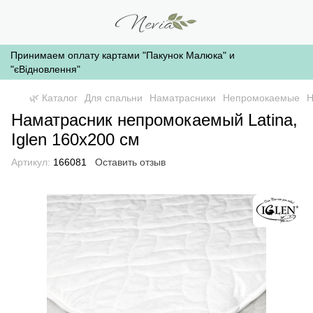
Принимаем оплату картами "Пакунок Малюка" и
"єВідновлення"
🌿 Каталог
Для спальни
Наматрасники
Непромокаемые
Н
Наматрасник непромокаемый Latina,
Iglen 160x200 см
Артикул:
166081
Оставить отзыв