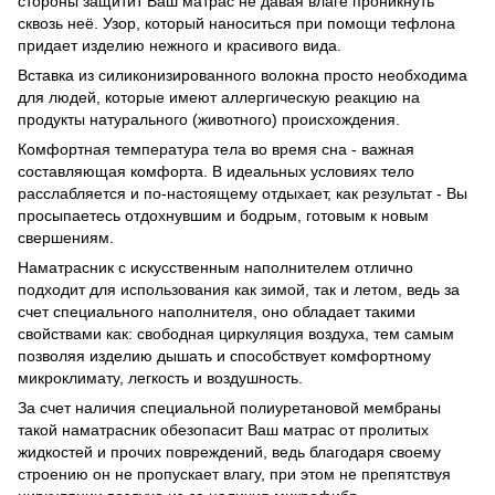
стороны защитит Ваш матрас не давая влаге проникнуть
сквозь неё. Узор, который наноситься при помощи тефлона
придает изделию нежного и красивого вида.
Вставка из силиконизированного волокна просто необходима
для людей, которые имеют аллергическую реакцию на
продукты натурального (животного) происхождения.
Комфортная температура тела во время сна - важная
составляющая комфорта. В идеальных условиях тело
расслабляется и по-настоящему отдыхает, как результат - Вы
просыпаетесь отдохнувшим и бодрым, готовым к новым
свершениям.
Наматрасник с искусственным наполнителем отлично
подходит для использования как зимой, так и летом, ведь за
счет специального наполнителя, оно обладает такими
свойствами как: свободная циркуляция воздуха, тем самым
позволяя изделию дышать и способствует комфортному
микроклимату, легкость и воздушность.
За счет наличия специальной полиуретановой мембраны
такой наматрасник обезопасит Ваш матрас от пролитых
жидкостей и прочих повреждений, ведь благодаря своему
строению он не пропускает влагу, при этом не препятствуя