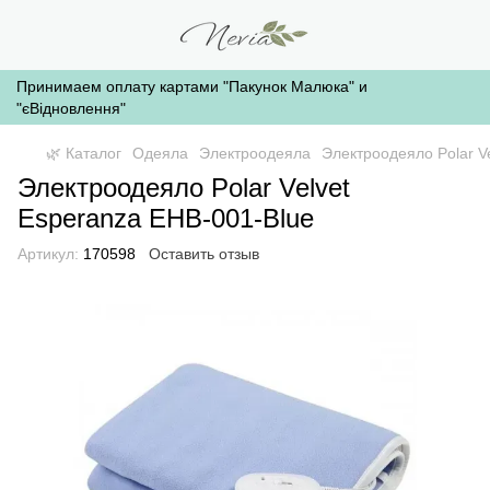
Принимаем оплату картами "Пакунок Малюка" и
"єВідновлення"
🌿 Каталог
Одеяла
Электроодеяла
Электроодеяло Polar V
Электроодеяло Polar Velvet
Esperanza EHB-001-Blue
Артикул:
170598
Оставить отзыв