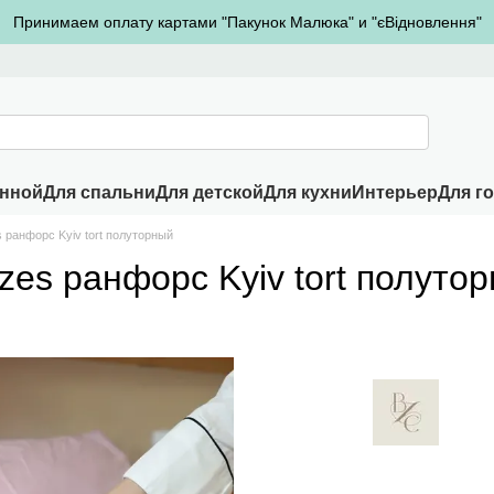
Принимаем оплату картами "Пакунок Малюка" и "єВідновлення"
анной
Для спальни
Для детской
Для кухни
Интерьер
Для г
 ранфорс Kyiv tort полуторный
zes ранфорс Kyiv tort полуто