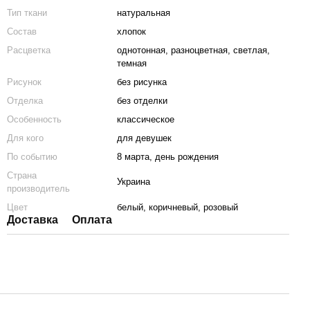
Тип ткани
натуральная
Состав
хлопок
Расцветка
однотонная, разноцветная, светлая,
темная
Рисунок
без рисунка
Отделка
без отделки
Особенность
классическое
Для кого
для девушек
По событию
8 марта, день рождения
Страна
Украина
производитель
Цвет
белый, коричневый, розовый
Доставка
Оплата