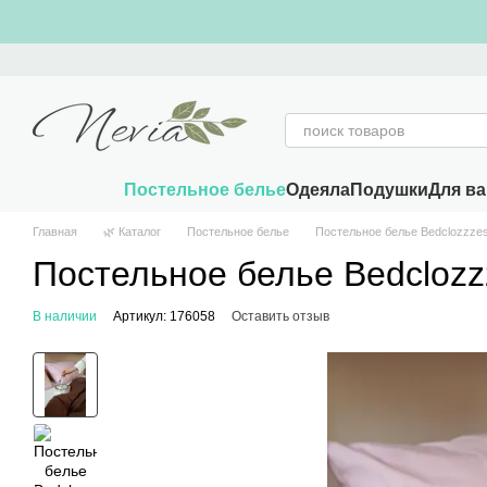
Перейти к основному контенту
Постельное белье
Одеяла
Подушки
Для в
Главная
🌿 Каталог
Постельное белье
Постельное белье Bedclozzzes
Постельное белье Bedclozz
В наличии
Артикул: 176058
Оставить отзыв