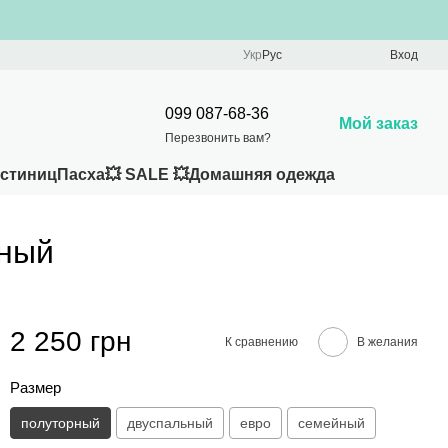
Укр
Рус
Вход
099 087-68-36
Мой заказ
Перезвонить вам?
остиниц
Пасха
💥 SALE 💥
Домашняя одежда
рный
2 250 грн
К сравнению
В желания
Размер
полуторный
двуспальный
евро
семейный