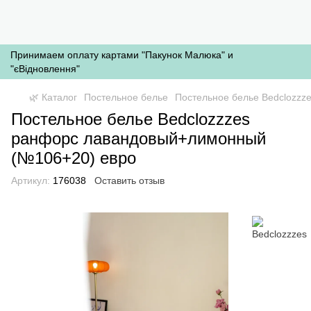
Принимаем оплату картами "Пакунок Малюка" и
"єВідновлення"
🌿 Каталог
Постельное белье
Постельное белье Bedclozz
Постельное белье Bedclozzzes
ранфорс лавандовый+лимонный
(№106+20) евро
Артикул:
176038
Оставить отзыв