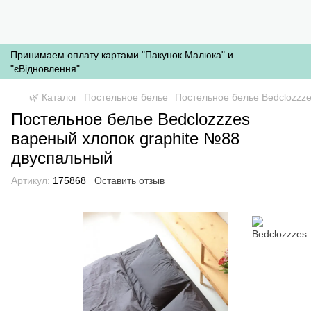
Принимаем оплату картами "Пакунок Малюка" и
"єВідновлення"
🌿 Каталог
Постельное белье
Постельное белье Bedclozzz
Постельное белье Bedclozzzes
вареный хлопок graphite №88
двуспальный
Артикул:
175868
Оставить отзыв