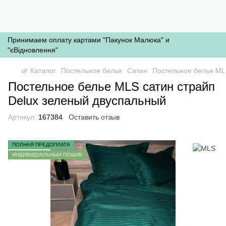
Принимаем оплату картами "Пакунок Малюка" и
"єВідновлення"
🌿 Каталог
Постельное белье
Сатин
Постельное белье ML
Постельное белье MLS сатин страйп
Delux зеленый двуспальный
Артикул:
167384
Оставить отзыв
ПОЛНАЯ ПРЕДОПЛАТА
ИНДИВИДУАЛЬНЫЙ ПОШИВ