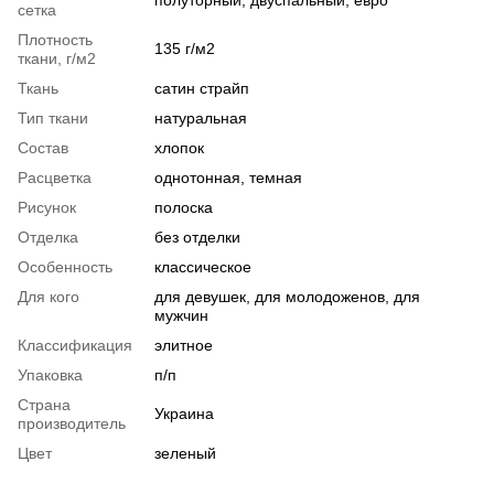
сетка
Плотность
135 г/м2
ткани, г/м2
Ткань
сатин страйп
Тип ткани
натуральная
Состав
хлопок
Расцветка
однотонная, темная
Рисунок
полоска
Отделка
без отделки
Особенность
классическое
Для кого
для девушек, для молодоженов, для
мужчин
Классификация
элитное
Упаковка
п/п
Страна
Украина
производитель
Цвет
зеленый