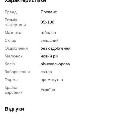
Характеристики
Бренд
Прованс
Розмір
95x100
скатертини
Матеріал
гобелен
Склад
змішаний
Оздоблення
без оздоблення
Малюнок
новий рік
Колір
різнокольорова
Забарвлення
світла
Форма
прямокутна
Країна-
Україна
виробник
Відгуки