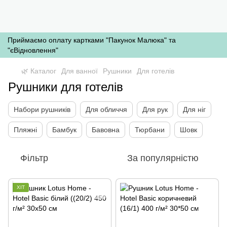
Приймаємо оплату картками "Пакунок Малюка" та
"єВідновлення"
🌿 Каталог
Для ванної
Рушники
Для готелів
Рушники для готелів
Набори рушників
Для обличчя
Для рук
Для ніг
Пляжні
Бамбук
Бавовна
Тюрбани
Шовк
Фільтр
За популярністю
ХІТ