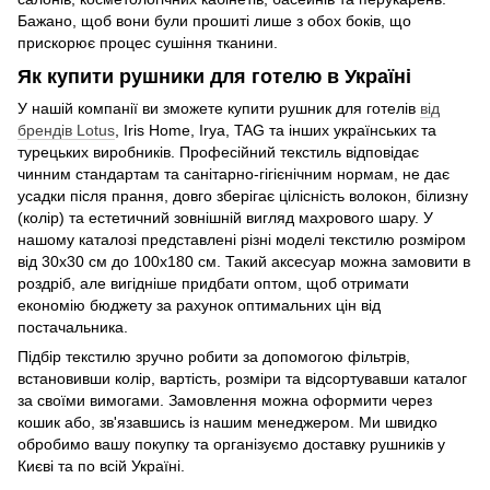
Бажано, щоб вони були прошиті лише з обох боків, що
прискорює процес сушіння тканини.
Як купити рушники для готелю в Україні
У нашій компанії ви зможете купити рушник для готелів
від
брендів Lotus
, Iris Home, Irya, TAG та інших українських та
турецьких виробників. Професійний текстиль відповідає
чинним стандартам та санітарно-гігієнічним нормам, не дає
усадки після прання, довго зберігає цілісність волокон, білизну
(колір) та естетичний зовнішній вигляд махрового шару. У
нашому каталозі представлені різні моделі текстилю розміром
від 30х30 см до 100х180 см. Такий аксесуар можна замовити в
роздріб, але вигідніше придбати оптом, щоб отримати
економію бюджету за рахунок оптимальних цін від
постачальника.
Підбір текстилю зручно робити за допомогою фільтрів,
встановивши колір, вартість, розміри та відсортувавши каталог
за своїми вимогами. Замовлення можна оформити через
кошик або, зв'язавшись із нашим менеджером. Ми швидко
обробимо вашу покупку та організуємо доставку рушників у
Києві та по всій Україні.