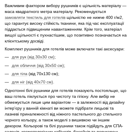
Важливим фактором вибору рушників є щільність матеріалу —
маса квадратного метра матеріалу. Рекомендується
замовляти текстиль для готелів
щільністю не нижче 400 г/м2,
що гарантує високу стійкість тканини, яка під час експлуатації
піддається підвищеним навантаженням. Крім того, матеріал
вищої щільності є пухнастішим, що позитивно позначається на
клієнтському досвіді.
Комплект рушників для готелів може включати такі аксесуари:
для рук (від 30х30 см)
;
для обличчя (від 30х50 см)
;
для тіла
(від 70х130 см);
для ніг (від 40х70 см)
.
Однотонні білі рушники для готелів показують постояльцю, що
ваш готель піклується про чистоту та гігієну. Але вибір не
обмежується лише цим варіантом — в залежності від дизайну
інтер'єру у ванній кімнаті ви можете підібрати лицьові та
лазневі приналежності від ніжного пастельного до стильного
чорного кольору, а також моделі з вишивкою чи іншим
декором. Кольорові та білі рушники також підійдуть для СПА-
салонів, косметологічних кабінетів, басейнів та перукарень.