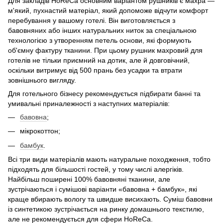
Для закладів HoReCa основним варіантом рушників є махра —
м'який, пухнастий матеріал, який допоможе відчути комфорт
перебування у вашому готелі. Він виготовляється з
бавовняних або інших натуральних ниток за спеціальною
технологією з утворенням петель основи, які формують
об'ємну фактуру тканини. При цьому рушник махровий для
готелів не тільки приємний на дотик, але й довговічний,
оскільки витримує від 500 прань без усадки та втрати
зовнішнього вигляду.
Для готельного бізнесу рекомендується підбирати банні та
умивальні приналежності з наступних матеріалів:
бавовна
;
мікрокоттон;
бамбук
.
Всі три види матеріалів мають натуральне походження, тобто
підходять для більшості гостей, у тому числі алергіків.
Найбільш поширені 100% бавовняні тканини, але
зустрічаються і сумішові варіанти «бавовна + бамбук», які
краще вбирають вологу та швидше висихають. Суміш бавовни
із синтетикою зустрічається на ринку домашнього текстилю,
але не рекомендується для сфери HoReCa.