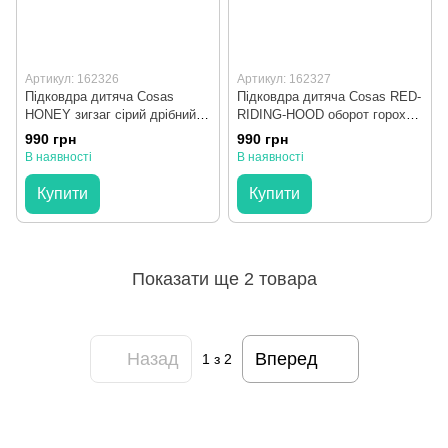
Артикул: 162326
Артикул: 162327
Підковдра дитяча Cosas
Підковдра дитяча Cosas RED-
HONEY зигзаг сірий дрібний
RIDING-HOOD оборот горох
110х140 см
малиновий на рожевому
990 грн
990 грн
110х140 см
В наявності
В наявності
Купити
Купити
Показати ще 2 товара
Назад
Вперед
1
з 2