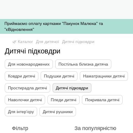
Приймаємо оплату картками "Пакунок Малюка" та
"єВідновлення"
🌿 Каталог
Для дитячої
Дитячі підковдри
Дитячі підковдри
Для новонароджених
Постільна білизна дитяча
Ковдри дитячі
Подушки дитячі
Наматрацники дитячі
Простирадла дитячі
Дитячі підковдри
Наволочки дитячі
Пледи дитячі
Покривала дитячі
Для інтер'єру
Дитячі рушники
Фільтр
За популярністю