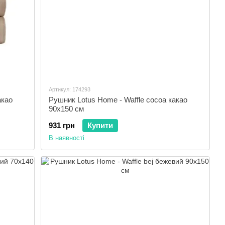
Артикул: 174293
акао
Рушник Lotus Home - Waffle cocoa какао
90х150 см
931 грн
Купити
В наявності