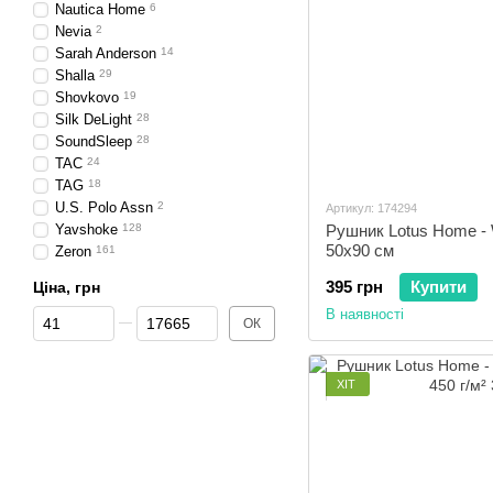
Nautica Home
6
Nevia
2
Sarah Anderson
14
Shalla
29
Shovkovo
19
Silk DeLight
28
SoundSleep
28
TAC
24
TAG
18
U.S. Polo Assn
2
Артикул: 174294
Yavshoke
128
Рушник Lotus Home - 
50х90 см
Zeron
161
395 грн
Купити
Ціна, грн
Від Ціна, грн
До Ціна, грн
В наявності
ОК
ХІТ