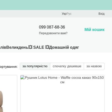
Укр
Рус
Вхід
099 087-68-36
Мій кошик
Передзвонити вам?
лів
Великдень
💥 SALE 💥
Домашній одяг
за популярністю
спочатку дешевше
за назвою
ортування: