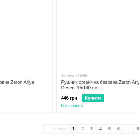
Артикул: 171565
овна Zeron Ariya
Рушник органічна бавовна Zeron Ari
Desen 70x140 см
446 грн
Купити
В наявності
Назад
1
2
3
4
5
6
...
8