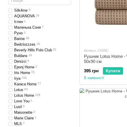
Silk4me
5
AQUANOVA
24
Іглен
1
Маленька Соня
7
Руно
2
Barine
39
Bedclozzzes
16
Beverly Hills Polo Club
21
Артикул: 174293
Buldans
18
Рушник Lotus Home - 
50х90 см
Denizci
8
Eponj Home
2
395 грн
Купити
Iris Home
70
В наявності
Irya
745
Karaca Home
77
Lotus
63
Lotus Home
129
Love You
1
Lusil
6
Maisonette
2
Marie Claire
1
MLS
7