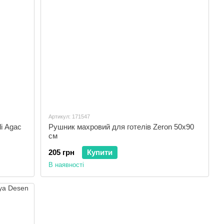
Артикул: 171547
i Agac
Рушник махровий для готелів Zeron 50x90
см
205 грн
Купити
В наявності