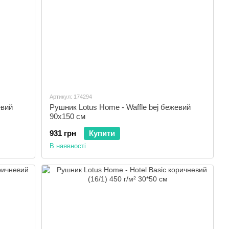
Артикул: 174294
евий
Рушник Lotus Home - Waffle bej бежевий
90х150 см
931 грн
Купити
В наявності