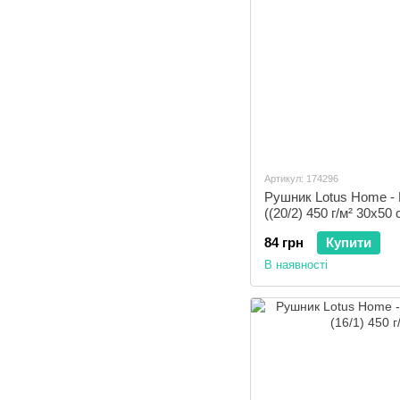
Артикул: 174296
Рушник Lotus Home - H
((20/2) 450 г/м² 30х50 
84 грн
Купити
В наявності