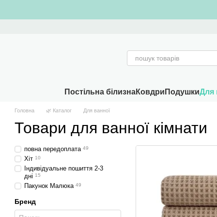
Перейти к основному контенту
Постільна білизна
Ковдри
Подушки
Для 
Головна
🌿 Каталог
Для ванної
Товари для ванної кімнати
повна передоплата
49
Хіт
10
Індивідуальне пошиття 2-3
дні
15
Пакунок Малюка
49
Бренд