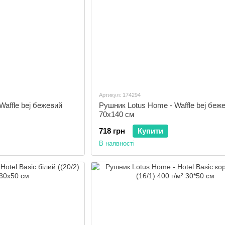
Артикул: 174294
Waffle bej бежевий
Рушник Lotus Home - Waffle bej беж
70х140 см
718 грн
Купити
В наявності