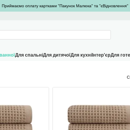
Приймаємо оплату картками "Пакунок Малюка" та "єВідновлення"
ванної
Для спальні
Для дитячої
Для кухні
Інтер'єр
Для готе
С