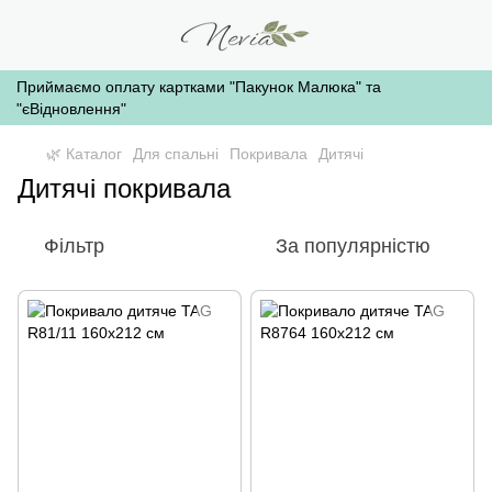
Приймаємо оплату картками "Пакунок Малюка" та
"єВідновлення"
🌿 Каталог
Для спальні
Покривала
Дитячі
Дитячі покривала
Фільтр
За популярністю