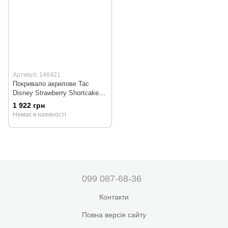
Артикул: 146421
Покривало акрилове Tac
Disney Strawberry Shortcake
підліткове 160x220 см
1 922 грн
Немає в наявності
099 087-68-36
Контакти
Повна версія сайту