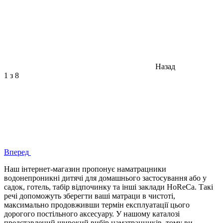
Назад
1
з 8
Вперед
Наш інтернет-магазин пропонує наматрацники
водонепроникні дитячі для домашнього застосування або у
садок, готель, табір відпочинку та інші заклади HoReCa. Такі
речі допоможуть зберегти ваші матраци в чистоті,
максимально продовживши термін експлуатації цього
дорогого постільного аксесуару. У нашому каталозі
представлений широкий вибір наматрацників, тому ви