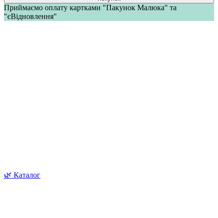
Приймаємо оплату картками "Пакунок Малюка" та
"єВідновлення"
🌿 Каталог