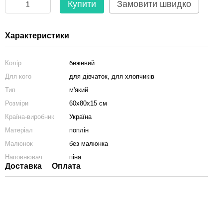
Купити
Замовити швидко
Характеристики
Колір
бежевий
Для кого
для дівчаток, для хлопчиків
Тип
м'який
Розміри
60x80x15 см
Країна-виробник
Україна
Матеріал
поплін
Малюнок
без малюнка
Наповнювач
піна
Доставка
Оплата