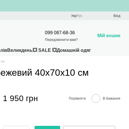
Укр
Рус
Вхід
099 087-68-36
Мій кошик
Передзвонити вам?
лів
Великдень
💥 SALE 💥
Домашній одяг
 см
бежевий 40x70x10 см
1 950 грн
Порівняти
В бажання