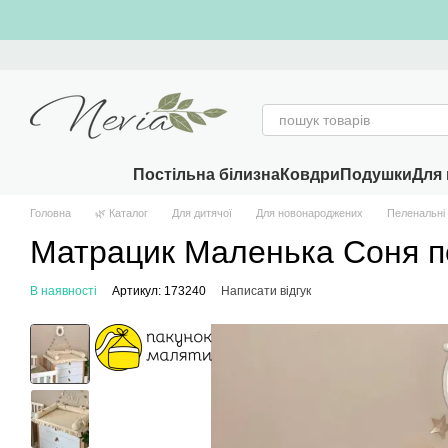
Перейти к основному контенту
Постільна білизна
Ковдри
Подушки
Для 
Головна
🌿 Каталог
Для дитячої
Для новонароджених
Пеленальні
Матрацик Маленька Соня п
В наявності
Артикул: 173240
Написати відгук