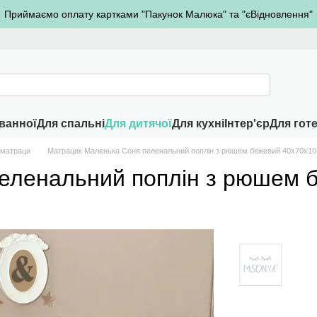
Приймаємо оплату картками "Пакунок Малюка" та "єВідновлення"
ванної
Для спальні
Для дитячої
Для кухні
Інтер'єр
Для готе
 матраци
Матрацик Маленька Соня пеленальний поплін з рюшем бежевий 40x70x10
еленальний поплін з рюшем 