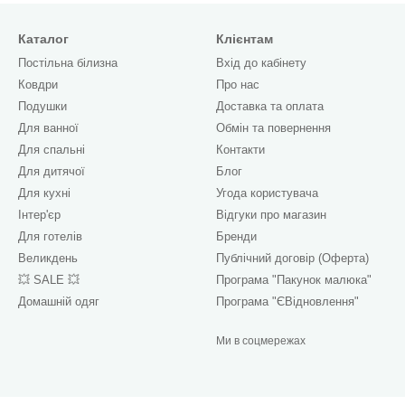
Каталог
Клієнтам
Постільна білизна
Вхід до кабінету
Ковдри
Про нас
Подушки
Доставка та оплата
Для ванної
Обмін та повернення
Для спальні
Контакти
Для дитячої
Блог
Для кухні
Угода користувача
Інтер'єр
Відгуки про магазин
Для готелів
Бренди
Великдень
Публічний договір (Оферта)
💥 SALE 💥
Програма "Пакунок малюка"
Домашній одяг
Програма "ЄВідновлення"
Ми в соцмережах