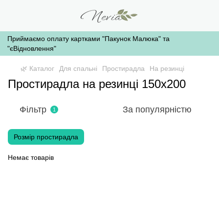
Приймаємо оплату картками "Пакунок Малюка" та
"єВідновлення"
🌿 Каталог
Для спальні
Простирадла
На резинці
Простирадла на резинці 150х200
Фільтр
За популярністю
1
Розмір простирадла
Немає товарів