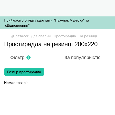
Приймаємо оплату картками "Пакунок Малюка" та
"єВідновлення"
🌿 Каталог
Для спальні
Простирадла
На резинці
Простирадла на резинці 200х220
Фільтр
За популярністю
1
Розмір простирадла
Немає товарів