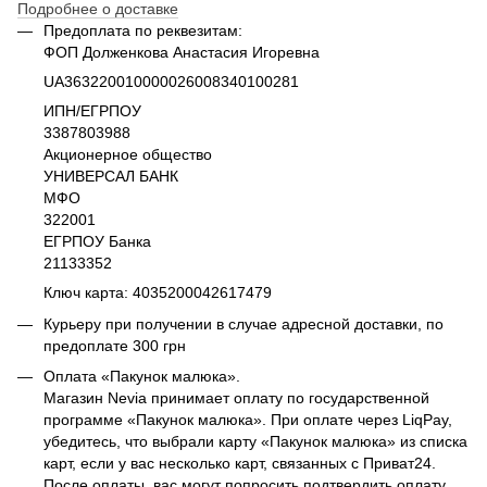
Подробнее о доставке
Предоплата по реквезитам:
ФОП Долженкова Анастасия Игоревна
UA363220010000026008340100281
ИПН/ЕГРПОУ
3387803988
Акционерное общество
УНИВЕРСАЛ БАНК
МФО
322001
ЕГРПОУ Банка
21133352
Ключ карта: 4035200042617479
Курьеру при получении в случае адресной доставки, по
предоплате 300 грн
Оплата «Пакунок малюка».
Магазин Nevia принимает оплату по государственной
программе «Пакунок малюка». При оплате через LiqPay,
убедитесь, что выбрали карту «Пакунок малюка» из списка
карт, если у вас несколько карт, связанных с Приват24.
После оплаты, вас могут попросить подтвердить оплату