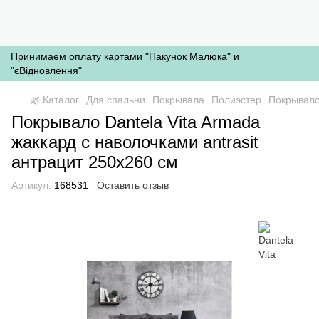
Принимаем оплату картами "Пакунок Малюка" и
"єВідновлення"
🌿 Каталог
Для спальни
Покрывала
Полиэстер
Покрывало 
Покрывало Dantela Vita Armada
жаккард с наволочками antrasit
антрацит 250x260 см
Артикул:
168531
Оставить отзыв