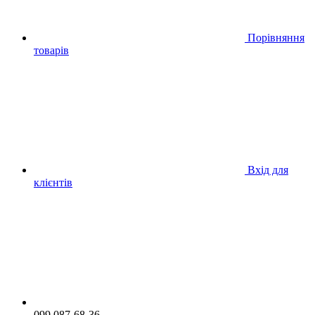
Порівняння
товарів
Вхід для
клієнтів
099 087-68-36