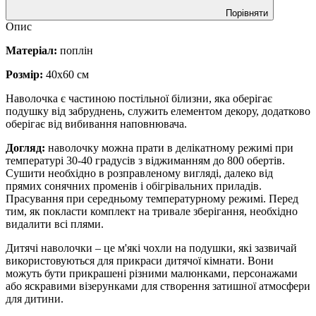
Порівняти
Опис
Матеріал:
поплін
Розмір:
40х60 см
Наволочка є частиною постільної білизни, яка оберігає
подушку від забруднень, служить елементом декору, додатково
оберігає від вибивання наповнювача.
Догляд:
наволочку можна прати в делікатному режимі при
температурі 30-40 градусів з віджиманням до 800 обертів.
Сушити необхідно в розправленому вигляді, далеко від
прямих сонячних променів і обігрівальних приладів.
Прасування при середньому температурному режимі. Перед
тим, як покласти комплект на тривале зберігання, необхідно
видалити всі плями.
Дитячі наволочки – це м'які чохли на подушки, які зазвичай
використовуються для прикраси дитячої кімнати. Вони
можуть бути прикрашені різними малюнками, персонажами
або яскравими візерунками для створення затишної атмосфери
для дитини.