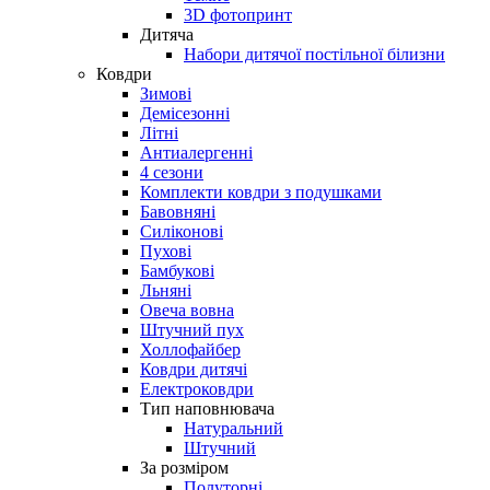
3D фотопринт
Дитяча
Набори дитячої постільної білизни
Ковдри
Зимові
Демісезонні
Літні
Антиалергенні
4 сезони
Комплекти ковдри з подушками
Бавовняні
Силіконові
Пухові
Бамбукові
Льняні
Овеча вовна
Штучний пух
Холлофайбер
Ковдри дитячі
Електроковдри
Тип наповнювача
Натуральний
Штучний
За розміром
Полуторні