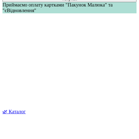
Приймаємо оплату картками "Пакунок Малюка" та
"єВідновлення"
🌿 Каталог