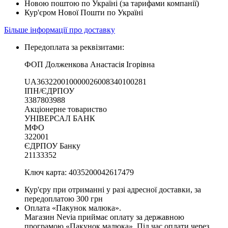
Новою поштою по Україні (за тарифами компанії)
Кур'єром Нової Пошти по Україні
Більше інформації про доставку
Передоплата за реквізитами:
ФОП Долженкова Анастасія Ігорівна
UA363220010000026008340100281
ІПН/ЄДРПОУ
3387803988
Акціонерне товариство
УНІВЕРСАЛ БАНК
МФО
322001
ЄДРПОУ Банку
21133352
Ключ карта: 4035200042617479
Кур'єру при отриманні у разі адресної доставки, за
передоплатою 300 грн
Оплата «Пакунок малюка».
Магазин Nevia приймає оплату за державною
програмою «Пакунок малюка». Під час оплати через