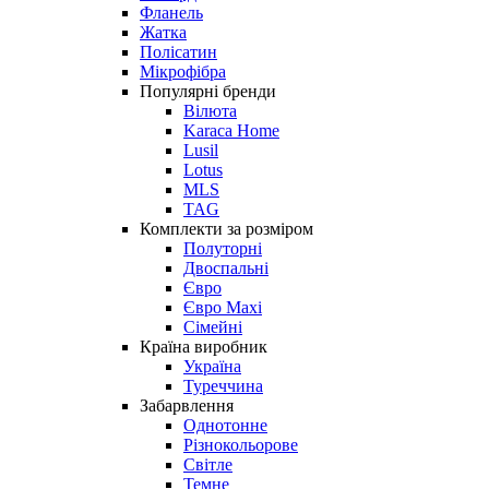
Фланель
Жатка
Полісатин
Мікрофібра
Популярні бренди
Вілюта
Karaca Home
Lusil
Lotus
MLS
TAG
Комплекти за розміром
Полуторні
Двоспальні
Євро
Євро Maxi
Сімейні
Країна виробник
Україна
Туреччина
Забарвлення
Однотонне
Різнокольорове
Світле
Темне