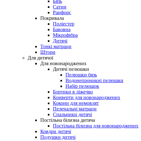
Бязь
Сатин
Ранфорс
Покривала
Поліестер
Бавовна
Мікрофібра
Дитячі
Тонкі матраци
Штори
Для дитячої
Для новонароджених
Дитячі пелюшки
Пелюшки бязь
Водонепроникні пелюшки
Набір пелюшок
Бортики в ліжечко
Конверти для новонароджених
Кокони для немовлят
Пеленальні матраци
Спальники дитячі
Постільна білизна дитяча
Постільна білизна для новонароджених
Ковдри дитячі
Подушки дитячі