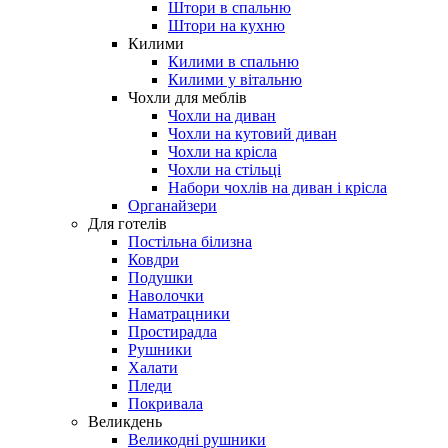
Штори в спальню
Штори на кухню
Килими
Килими в спальню
Килими у вітальню
Чохли для меблів
Чохли на диван
Чохли на кутовий диван
Чохли на крісла
Чохли на стільці
Набори чохлів на диван і крісла
Органайзери
Для готелів
Постільна білизна
Ковдри
Подушки
Наволочки
Наматрацники
Простирадла
Рушники
Халати
Пледи
Покривала
Великдень
Великодні рушники