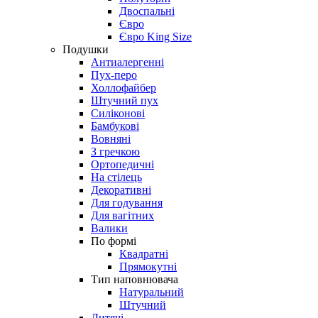
Двоспальні
Євро
Євро King Size
Подушки
Антиалергенні
Пух-перо
Холлофайбер
Штучний пух
Силіконові
Бамбукові
Вовняні
З гречкою
Ортопедичні
На стілець
Декоративні
Для годування
Для вагітних
Валики
По формі
Квадратні
Прямокутні
Тип наповнювача
Натуральний
Штучний
Дитячі