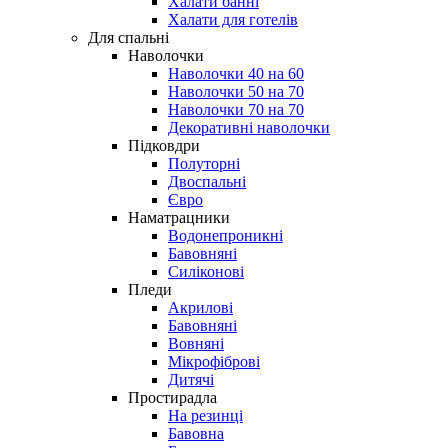
Халати банні
Халати для готелів
Для спальні
Наволочки
Наволочки 40 на 60
Наволочки 50 на 70
Наволочки 70 на 70
Декоративні наволочки
Підковдри
Полуторні
Двоспальні
Євро
Наматрацники
Водонепроникні
Бавовняні
Силіконові
Пледи
Акрилові
Бавовняні
Вовняні
Мікрофіброві
Дитячі
Простирадла
На резинці
Бавовна