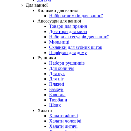
Для ванної
Килимки для ванної
Набір килимків для ванної
Аксесуари для ванної
Товари для прання
Дозатори для мила
Набори аксесуарів для ванної
Мильниці
Склянки для зубних щіток
Парфуми для дому
Рушники
Набори рушників
Для обличчя
Для рук
Для ніг
Пляжні
Бамбук
Бавовна
Тюрбани
Шовк
Халати
Халати жіночі
Халати чоловічі
Халати дитячі