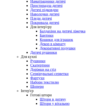
Наматрацники дитячі
Простирадла дитячі
Дитячі підковдри
Наволочки дитячі
Пледи дитячі
Покривала дитячі
Для інтер'єру
Балдахіни на дитячі ліжечка
Бантики
Кошики для іграшок
Декор в кімнату
Декоративні подушки
Дитячі рушники
Для кухні
Рушники
Скатертини
Доріжки на стіл
Сервірувальні серветки
Фартухи
Набори текстилю
Шопери
Інтер'єр
Готові штори
Штори в дитячу
Штори у вітальню