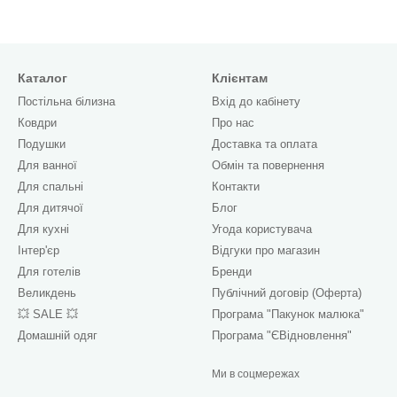
Каталог
Клієнтам
Постільна білизна
Вхід до кабінету
Ковдри
Про нас
Подушки
Доставка та оплата
Для ванної
Обмін та повернення
Для спальні
Контакти
Для дитячої
Блог
Для кухні
Угода користувача
Інтер'єр
Відгуки про магазин
Для готелів
Бренди
Великдень
Публічний договір (Оферта)
💥 SALE 💥
Програма "Пакунок малюка"
Домашній одяг
Програма "ЄВідновлення"
Ми в соцмережах