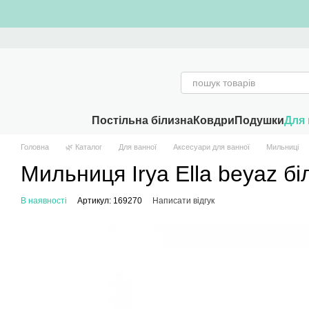
Перейти к основному контенту
Постільна білизна
Ковдри
Подушки
Для 
Головна
🌿 Каталог
Для ванної
Аксесуари для ванної
Мильниці
Мильниця Irya Ella beyaz бі
В наявності
Артикул: 169270
Написати відгук