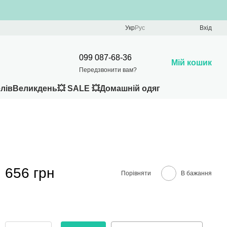
Укр
Рус
Вхід
099 087-68-36
Мій кошик
Передзвонити вам?
лів
Великдень
💥 SALE 💥
Домашній одяг
656 грн
Порівняти
В бажання