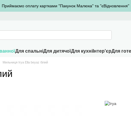
Приймаємо оплату картками "Пакунок Малюка" та "єВідновлення"
ванної
Для спальні
Для дитячої
Для кухні
Інтер'єр
Для готе
Мильниця Irya Ella beyaz білий
лий