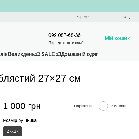
Укр
Рус
Вхід
099 087-68-36
Мій кошик
Передзвонити вам?
лів
Великдень
💥 SALE 💥
Домашній одяг
блястий 27×27 см
1 000 грн
Порівняти
В бажання
Розмір рушника
27x27