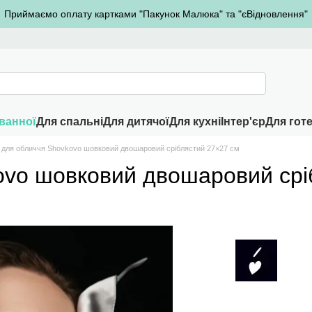
Приймаємо оплату картками "Пакунок Малюка" та "єВідновлення"
ванної
Для спальні
Для дитячої
Для кухні
Інтер'єр
Для готе
 для обличчя Shovkovo шовковий двошаровий сріблястий 27×27 см
ovo шовковий двошаровий срі