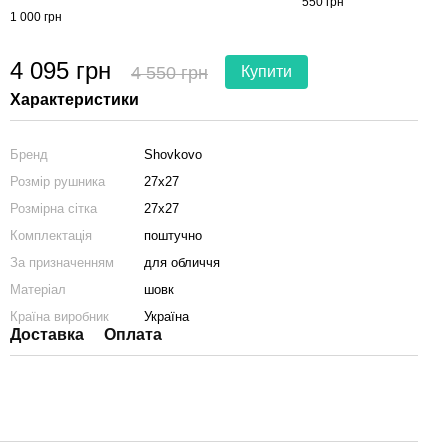
550 грн
1 000 грн
4 095 грн
4 550 грн
Купити
Характеристики
Бренд
Shovkovo
Розмір рушника
27x27
Розмірна сітка
27x27
Комплектація
поштучно
За призначенням
для обличчя
Матеріал
шовк
Країна виробник
Україна
Доставка
Оплата