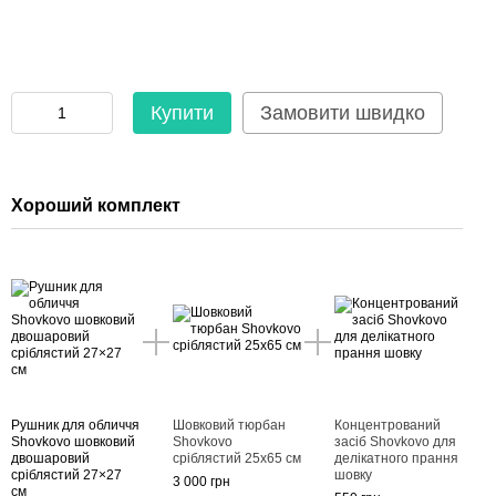
Купити
Замовити швидко
Хороший комплект
Рушник для обличчя
Шовковий тюрбан
Концентрований
Shovkovo шовковий
Shovkovo
засіб Shovkovo для
двошаровий
сріблястий 25x65 см
делікатного прання
сріблястий 27×27
шовку
3 000 грн
см