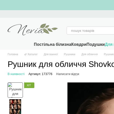
Перейти к основному контенту
Постільна білизна
Ковдри
Подушки
Для 
Головна
🌿 Каталог
Для ванної
Рушники
Для обличчя
Рушник
Рушник для обличчя Shovk
В наявності
Артикул: 173776
Написати відгук
ХІТ