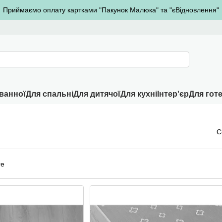
Приймаємо оплату картками "Пакунок Малюка" та "єВідновлення"
ванної
Для спальні
Для дитячої
Для кухні
Інтер'єр
Для готе
С