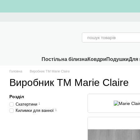
Перейти к основному контенту
Постільна білизна
Ковдри
Подушки
Для 
Головна
Виробник ТМ Marie Claire
Виробник ТМ Marie Claire
Розділ
Скатертини
1
Килимки для ванної
1