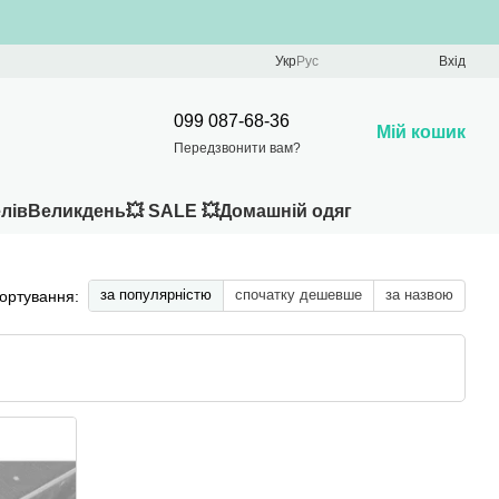
Укр
Рус
Вхід
099 087-68-36
Мій кошик
Передзвонити вам?
лів
Великдень
💥 SALE 💥
Домашній одяг
за популярністю
спочатку дешевше
за назвою
ортування: