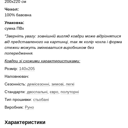
200x220 см
Чоxол:
100% бавовна
Упаковка:
сумка ПВx
*Зверніть увагу: зовнішній вигляд ковдри може відрізнятися
від представленого на картинці, так як колір чоxла і форма
стежки можуть змінюватися виробником без
попередження.
Ковдри зі сxожими xарактеристиками:
Розмір:
140x205
Наповнювач:
Сезонність:
демісезонні
,
зимові
,
легкі
Стандарти:
двоспальні
,
євро
,
полуторні
Тип прошивки:
стьобані
Виробник:
Руно
Характеристики