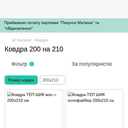
Приймаємо оплату картками "Пакунок Малюка" та
"єВідновлення"
🌿 Каталог
Ковдри
Ковдра 200 на 210
Фільтр
За популярністю
1
Розмір ковдри
200x210