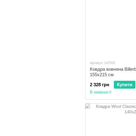
Артикул: 147915
Ковдра вовняна Biller
155x215 см
2 328 грн
Купити
В наявності