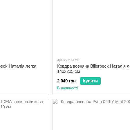
Артикул: 147915
beck Наталія легка
Ковдра вовняна Billerbeck Наталія л
140x205 см
2 049 грн
Купити
В наявності