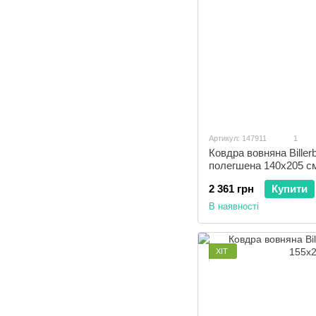
Артикул: 147911
1
Ковдра вовняна Biller
полегшена 140x205 с
2 361 грн
Купити
В наявності
ХІТ