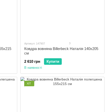
3
Артикул: 147907
155x215
Ковдра вовняна Billerbeck Наталія 140x205
см
2 610 грн
Купити
В наявності
ХІТ