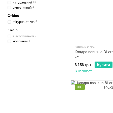
натуральний
13
синтетичний
4
Стібка
фігурна стібка
4
Колір
в асортименті
0
молочний
4
Артикул: 147907
Ковдра вовняна Biller
см
3 156 грн
Купити
В наявності
ХІТ