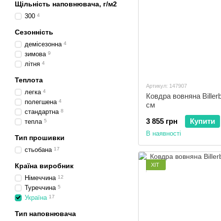
Щільність наповнювача, г/м2
300
4
Сезонність
демісезонна
4
зимова
9
літня
4
Теплота
Артикул: 147907
легка
4
Ковдра вовняна Biller
полегшена
4
см
стандартна
8
3 855 грн
Купити
тепла
5
В наявності
Тип прошивки
стьобана
17
ХІТ
Країна виробник
Німеччина
12
Туреччина
5
Україна
17
Тип наповнювача