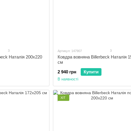
3
3
Артикул: 147907
beck Наталія 200x220
Ковдра вовняна Billerbeck Наталія 
см
2 940 грн
Купити
В наявності
ХІТ