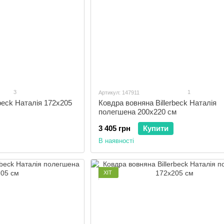
3
1
Артикул: 147911
beck Наталія 172x205
Ковдра вовняна Billerbeck Наталія
полегшена 200x220 см
3 405 грн
Купити
В наявності
ХІТ