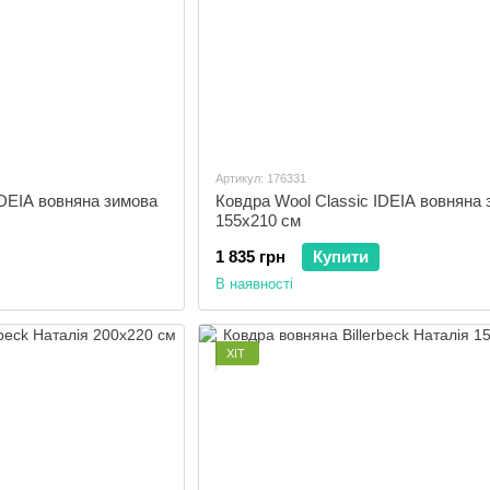
Артикул: 176331
IDEIA вовняна зимова
Ковдра Wool Classic IDEIA вовняна
155x210 см
1 835 грн
Купити
В наявності
ХІТ