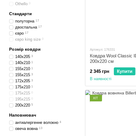
Othello
0
Стандарти
полуторна
17
двоспальна
17
євро
17
євро king size
0
Розмір ковдри
Артикул: 176331
Ковдра Wool Classic 
140x205
3
200x220 см
140x210
1
155x210
1
2 345 грн
Купити
155x215
3
В наявності
172x205
3
175x210
1
175x215
0
ХІТ
195x215
0
200x220
5
Наповнювач
антиалергенне волокно
4
овеча вовна
13