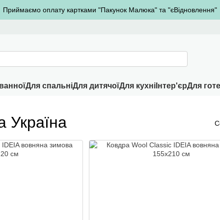
Приймаємо оплату картками "Пакунок Малюка" та "єВідновлення"
ванної
Для спальні
Для дитячої
Для кухні
Інтер'єр
Для готе
а Україна
С