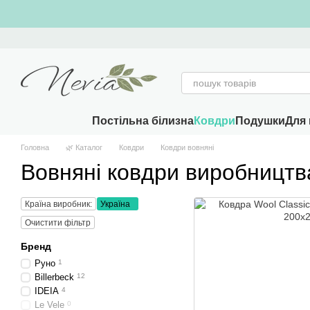
Перейти к основному контенту
Постільна білизна
Ковдри
Подушки
Для 
Головна
🌿 Каталог
Ковдри
Ковдри вовняні
Вовняні ковдри виробництв
Країна виробник:
Україна
Очистити фільтр
Бренд
Руно
1
Billerbeck
12
IDEIA
4
Le Vele
0