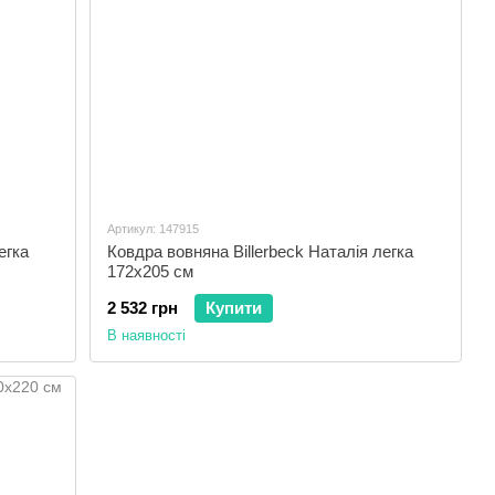
Артикул: 147915
егка
Ковдра вовняна Billerbeck Наталія легка
172x205 см
2 532 грн
Купити
В наявності