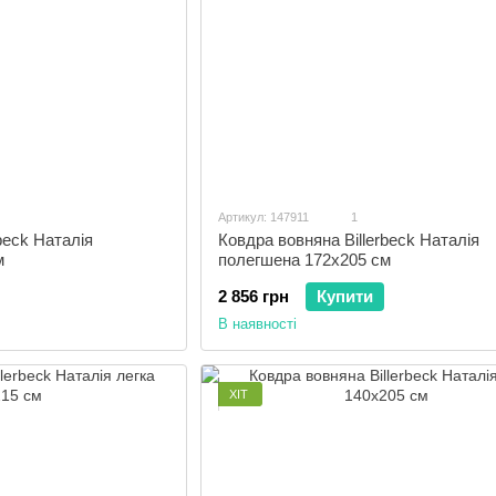
Артикул: 147911
1
beck Наталія
Ковдра вовняна Billerbeck Наталія
м
полегшена 172x205 см
2 856 грн
Купити
В наявності
ХІТ