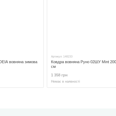
Артикул: 148233
IDEIA вовняна зимова
Ковдра вовняна Руно 02ШУ Mint 20
см
1 358 грн
Немає в наявності