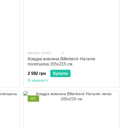
Артикул: 147911
1
Ковдра вовняна Billerbeck Наталія
полегшена 155x215 см
2 592 грн
Купити
В наявності
ХІТ