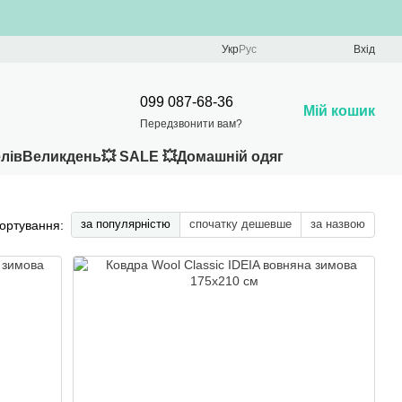
Укр
Рус
Вхід
099 087-68-36
Мій кошик
Передзвонити вам?
лів
Великдень
💥 SALE 💥
Домашній одяг
за популярністю
спочатку дешевше
за назвою
ортування: