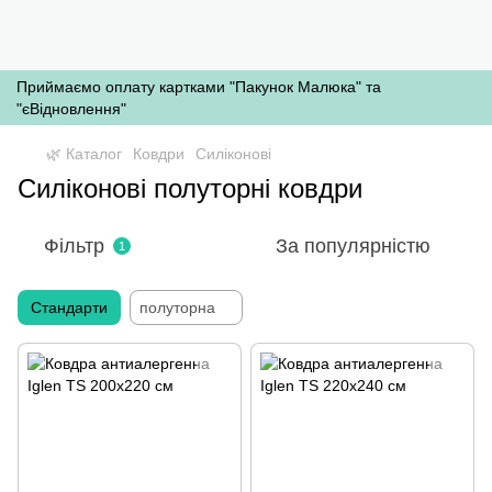
Приймаємо оплату картками "Пакунок Малюка" та
"єВідновлення"
🌿 Каталог
Ковдри
Силіконові
Силіконові полуторні ковдри
Фільтр
За популярністю
1
Стандарти
полуторна