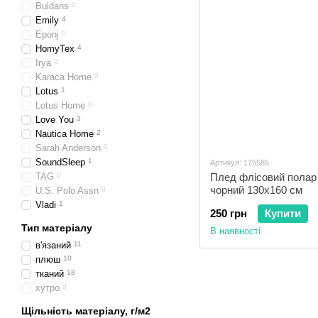
Buldans
0
Emily
4
Eponj
0
HomyTex
4
Irya
0
Karaca Home
0
Lotus
1
Lotus Home
0
Love You
3
Nautica Home
2
Sarah Anderson
0
SoundSleep
1
Артикул: 175585
TAG
0
Плед флісовий полар 
чорний 130х160 см
U.S. Polo Assn
0
Vladi
1
250 грн
Купити
Тип матеріалу
В наявності
в'язаний
11
плюш
10
тканий
18
хутро
0
Щільність матеріалу, г/м2