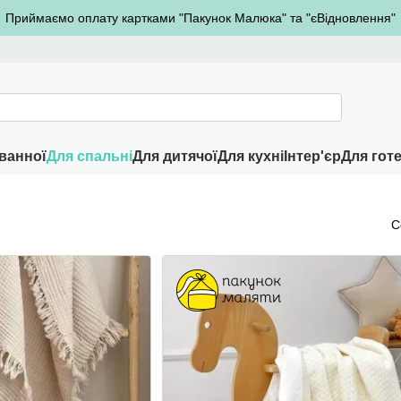
Приймаємо оплату картками "Пакунок Малюка" та "єВідновлення"
ванної
Для спальні
Для дитячої
Для кухні
Інтер'єр
Для готе
С