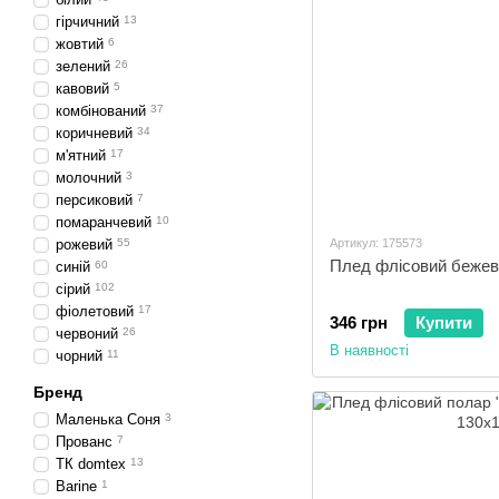
гірчичний
13
жовтий
6
зелений
26
кавовий
5
комбінований
37
коричневий
34
м'ятний
17
молочний
3
персиковий
7
помаранчевий
10
рожевий
55
Артикул: 175573
Плед флісовий бежев
синій
60
сірий
102
фіолетовий
17
346 грн
Купити
червоний
26
В наявності
чорний
11
Бренд
Маленька Соня
3
Прованс
7
ТК domtex
13
Barine
1