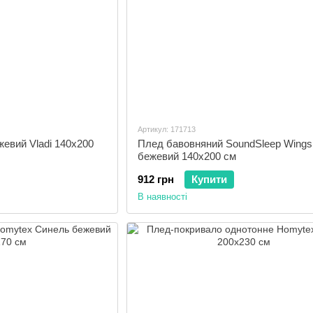
Артикул: 171713
жевий Vladi 140x200
Плед бавовняний SoundSleep Wings
бежевий 140x200 см
912 грн
Купити
В наявності