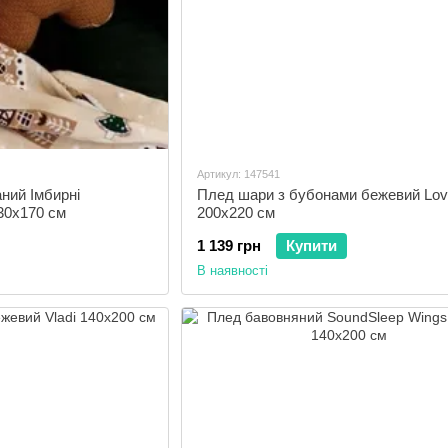
Артикул: 147541
аний Імбирні
Плед шари з бубонами бежевий Lov
30x170 см
200x220 см
1 139 грн
Купити
В наявності