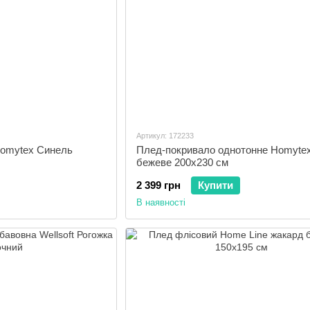
Артикул: 172233
Homytex Синель
Плед-покривало однотонне Homyte
бежеве 200х230 см
2 399 грн
Купити
В наявності