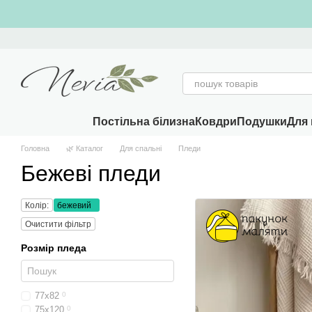
Перейти к основному контенту
Постільна білизна
Ковдри
Подушки
Для 
Головна
🌿 Каталог
Для спальні
Пледи
Бежеві пледи
Колір:
бежевий
Очистити фільтр
Розмір пледа
77x82
0
75x120
0