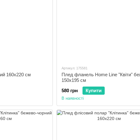
Артикул: 175581
ий 160х220 см
Плед фланель Home Line "Квіти" б
150х195 см
580 грн
Купити
В наявності