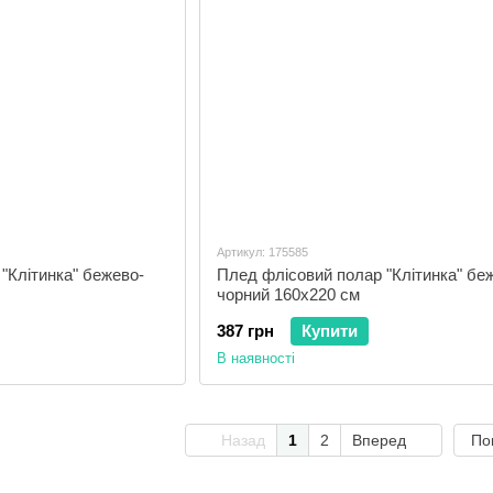
Артикул: 175585
"Клітинка" бежево-
Плед флісовий полар "Клітинка" бе
чорний 160х220 см
387 грн
Купити
В наявності
Назад
1
2
Вперед
По