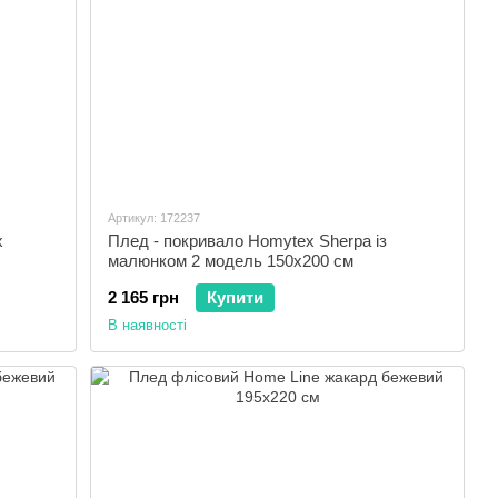
Артикул: 172237
x
Плед - покривало Homytex Sherpa із
малюнком 2 модель 150x200 см
2 165 грн
Купити
В наявності