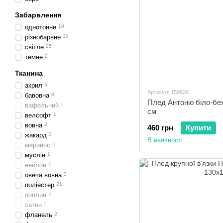
Забарвлення
однотонне
10
різнобарвне
10
світле
25
темне
2
Тканина
акрил
6
Артикул: 159826
бавовна
8
Плед Антоніо біло-бе
вафельний
0
см
велсофт
1
вовна
2
460 грн
Купити
жакард
3
В наявності
меринос
0
муслін
1
нейлон
0
овеча вовна
3
поліестер
21
поплин
0
сатин
0
фланель
2