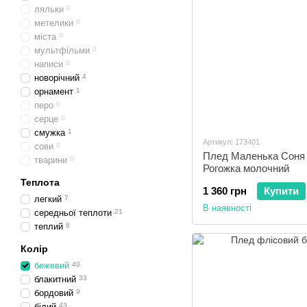
ляльки
0
метелики
0
міста
0
мультфільми
0
написи
0
новорічний
4
орнамент
1
перо
0
серце
0
смужка
1
Артикул: 173401
сови
0
Плед Маленька Соня б
тварини
0
Рогожка молочний
Теплота
1 360 грн
Купити
легкий
7
В наявності
середньої теплоти
21
теплий
6
Колір
бежевий
40
блакитний
33
бордовий
9
білий
43