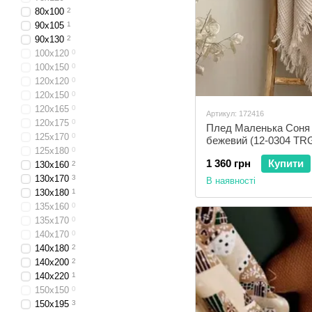
80x100
2
90x105
1
90x130
2
100x120
0
100x150
0
120x120
0
120x150
0
120x165
0
Артикул: 172416
120x175
0
Плед Маленька Соня 
125x170
0
бежевий (12-0304 TR
125x180
0
1 360 грн
Купити
130x160
2
130x170
3
В наявності
130x180
1
135x160
0
135x170
0
140x170
0
140x180
2
140x200
2
140x220
1
150x150
0
150x195
3