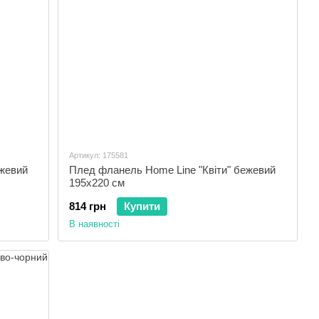
Артикул: 175581
ежевий
Плед фланель Home Line "Квіти" бежевий
195х220 см
814 грн
Купити
В наявності