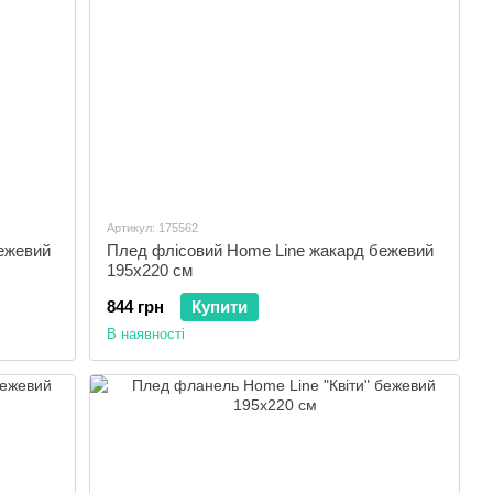
Артикул: 175562
ежевий
Плед флісовий Home Line жакард бежевий
195х220 см
844 грн
Купити
В наявності