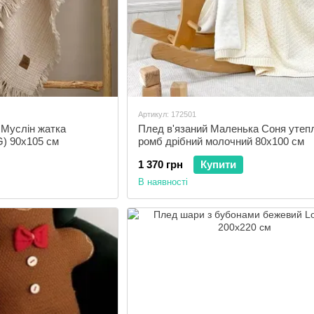
Артикул: 172501
Муслін жатка
Плед в'язаний Маленька Соня утеп
G) 90х105 см
ромб дрібний молочний 80х100 см
1 370 грн
Купити
В наявності