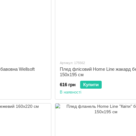
Артикул: 175562
авовна Wellsoft
Плед флісовий Home Line жакард б
150х195 см
616 грн
Купити
В наявності