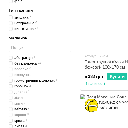
фліс
9
Тип тканини
змішана
7
натуральна
6
синтетична
27
Малюнок
Артикул: 172251
абстракція
1
Плед крупної в'язки 
без малюнка
22
бежевий 130x170 см
веселка
0
візерунок
0
5 382 грн
Купити
геометричний малюнок
1
В наявності
горошок
2
дерево
0
зірки
0
квіти
0
клітина
4
корона
0
крила
1
листя
2