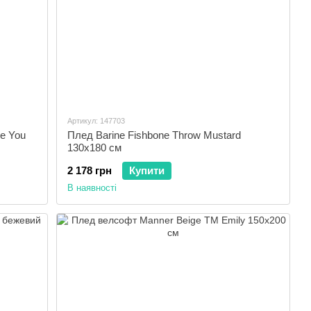
Артикул: 147703
e You
Плед Barine Fishbone Throw Mustard
130x180 см
2 178 грн
Купити
В наявності