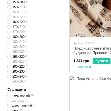
150x200
3
150x210
1
150x215
0
150x220
0
160x220
3
170x210
1
170x220
0
180x200
1
180x210
0
Артикул: 174303
180x220
0
Плед новорічний в'яз
190x220
0
будиночки Прованс 1
195x220
3
1 341 грн
Купити
200x215
0
200x220
7
В наявності
200x230
1
220x240
1
240x260
0
Стандарти
полуторний
13
детское
0
двоспальний
3
євро
9