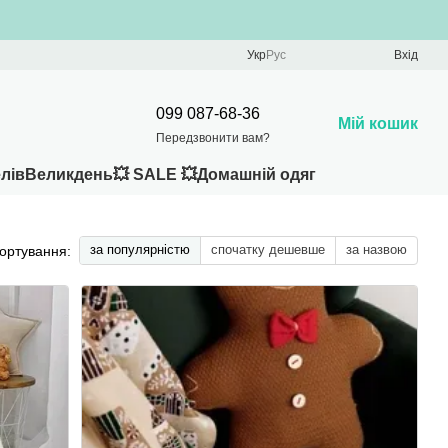
Укр
Рус
Вхід
099 087-68-36
Мій кошик
Передзвонити вам?
лів
Великдень
💥 SALE 💥
Домашній одяг
за популярністю
спочатку дешевше
за назвою
ортування: