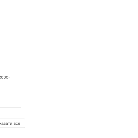
жево-
казати все