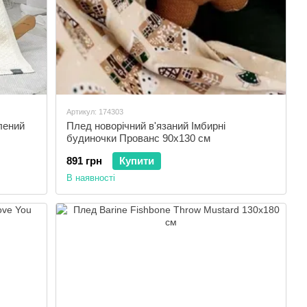
Артикул: 174303
лений
Плед новорічний в'язаний Імбирні
будиночки Прованс 90x130 см
891 грн
Купити
В наявності