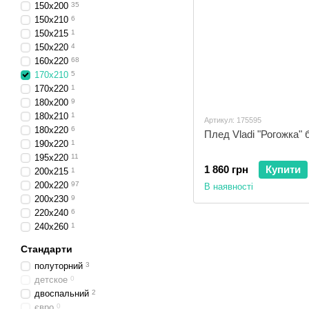
150x200
35
150x210
6
150x215
1
150x220
4
160x220
68
170x210
5
170x220
1
180x200
9
180x210
1
Артикул: 175595
180x220
6
Плед Vladi "Рогожка" 
190x220
1
195x220
11
1 860 грн
Купити
200x215
1
200x220
97
В наявності
200x230
9
220x240
6
240x260
1
Стандарти
полуторний
3
детское
0
двоспальний
2
євро
0