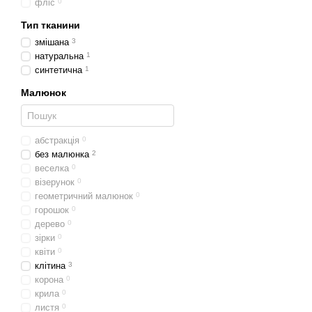
фліс
0
Тип тканини
змішана
3
натуральна
1
синтетична
1
Малюнок
абстракція
0
без малюнка
2
веселка
0
візерунок
0
геометричний малюнок
0
горошок
0
дерево
0
зірки
0
квіти
0
клітина
3
корона
0
крила
0
листя
0