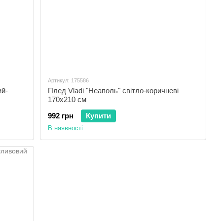
Артикул: 175586
й-
Плед Vladi "Неаполь" світло-коричневі
170х210 см
992 грн
Купити
В наявності