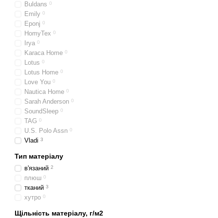
Buldans
0
Emily
0
Eponj
0
HomyTex
0
Irya
0
Karaca Home
0
Lotus
0
Lotus Home
0
Love You
0
Nautica Home
0
Sarah Anderson
0
SoundSleep
0
TAG
0
U.S. Polo Assn
0
Vladi
3
Тип матеріалу
в'язаний
2
плюш
0
тканий
3
хутро
0
Щільність матеріалу, г/м2