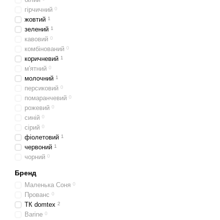
гірчичний
0
жовтий
1
зелений
1
кавовий
0
комбінований
0
коричневий
1
м'ятний
0
молочний
1
персиковий
0
помаранчевий
0
рожевий
0
синій
0
сірий
0
фіолетовий
1
червоний
1
чорний
0
Бренд
Маленька Соня
0
Прованс
0
ТК domtex
2
Barine
0