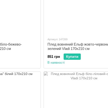
Артикул: 147269
біло-бежево-
Плед вовняний Ельф жовто-червони
x210 см
зелений Vladi 170x210 см
851 грн
Купити
В наявності