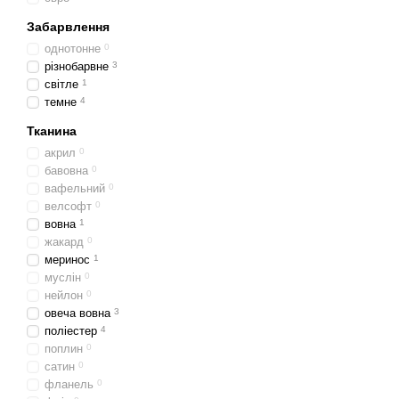
Забарвлення
однотонне
0
різнобарвне
3
світле
1
темне
4
Тканина
акрил
0
бавовна
0
вафельний
0
велсофт
0
вовна
1
жакард
0
меринос
1
муслін
0
нейлон
0
овеча вовна
3
поліестер
4
поплин
0
сатин
0
фланель
0