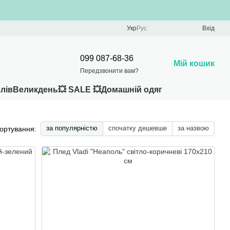
Укр
Рус
Вхід
099 087-68-36
Мій кошик
Передзвонити вам?
лів
Великдень
💥 SALE 💥
Домашній одяг
за популярністю
спочатку дешевше
за назвою
ортування: