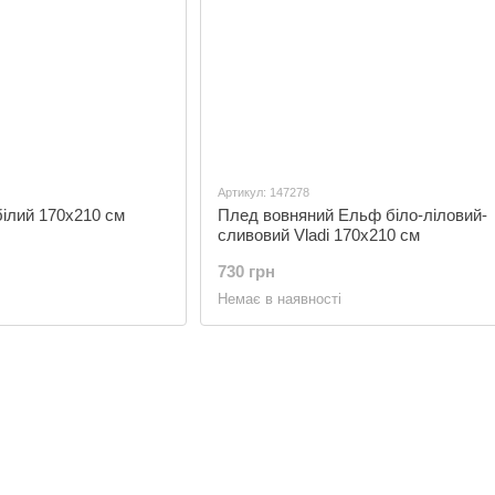
Артикул: 147278
білий 170х210 см
Плед вовняний Ельф біло-ліловий-
сливовий Vladi 170x210 см
730 грн
Немає в наявності