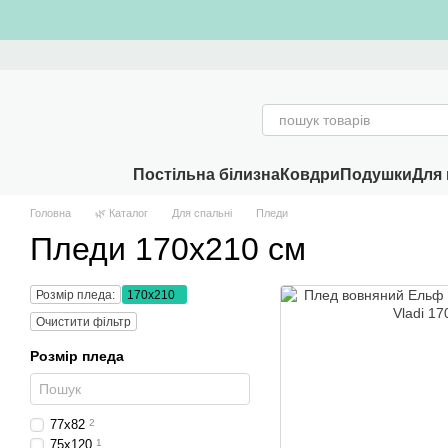
Перейти к основному контенту
Постільна білизна
Ковдри
Подушки
Для 
Головна
🌿 Каталог
Для спальні
Пледи
Пледи 170х210 см
Розмір пледа:
170x210
Очистити фільтр
Розмір пледа
77x82
2
75x120
1