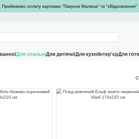
Приймаємо оплату картками "Пакунок Малюка" та "єВідновлення"
ванної
Для спальні
Для дитячої
Для кухні
Інтер'єр
Для готе
С