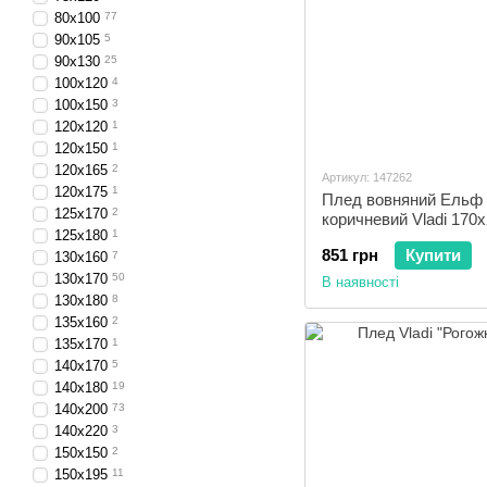
80x100
77
90x105
5
90x130
25
100x120
4
100x150
3
120x120
1
120x150
1
120x165
2
Артикул: 147262
120x175
1
Плед вовняний Ельф 
125x170
2
коричневий Vladi 170
125x180
1
851 грн
Купити
130x160
7
130x170
50
В наявності
130x180
8
135x160
2
135x170
1
140x170
5
140x180
19
140x200
73
140x220
3
150x150
2
150x195
11