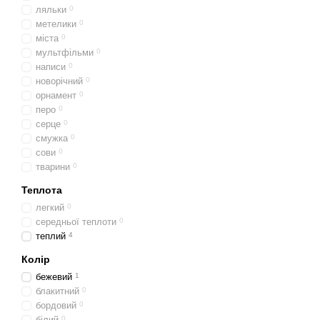
ляльки
0
метелики
0
міста
0
мультфільми
0
написи
0
новорічний
0
орнамент
0
перо
0
серце
0
смужка
0
сови
0
тварини
0
Теплота
легкий
0
середньої теплоти
0
теплий
4
Колір
бежевий
1
блакитний
0
бордовий
0
білий
0